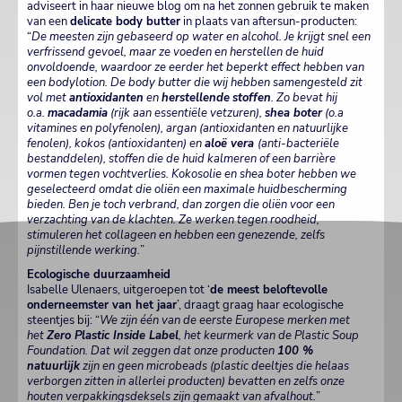
adviseert in haar nieuwe blog om na het zonnen gebruik te maken
van een
delicate body butter
in plaats van aftersun-producten:
“
De meesten zijn gebaseerd op water en alcohol. Je krijgt snel een
verfrissend gevoel, maar ze voeden en herstellen de huid
onvoldoende, waardoor ze eerder het beperkt effect hebben van
een bodylotion. De body butter die wij hebben samengesteld zit
vol met
antioxidanten
en
herstellende
stoffen
. Zo bevat hij
o.a.
macadamia
(rijk aan essentiële vetzuren),
shea boter
(o.a
vitamines en polyfenolen), argan (antioxidanten en natuurlijke
fenolen), kokos (antioxidanten) en
aloë vera
(anti-bacteriële
bestanddelen), stoffen die de huid kalmeren of een barrière
vormen tegen vochtverlies. Kokosolie en shea boter hebben we
geselecteerd omdat die oliën een maximale huidbescherming
bieden. Ben je toch verbrand, dan zorgen die oliën voor een
verzachting van de klachten. Ze werken tegen roodheid,
stimuleren het collageen en hebben een genezende, zelfs
pijnstillende werking.
”
Ecologische duurzaamheid
Isabelle Ulenaers, uitgeroepen tot ‘
de meest beloftevolle
onderneemster van het jaar
’, draagt graag haar ecologische
steentjes bij: “
We zijn één van de eerste Europese merken met
het
Zero Plastic Inside Label
, het keurmerk van de Plastic Soup
Foundation. Dat wil zeggen dat onze producten
100 %
natuurlijk
zijn en geen microbeads (plastic deeltjes die helaas
verborgen zitten in allerlei producten) bevatten en zelfs onze
houten verpakkingsdeksels zijn gemaakt van afvalhout.
”