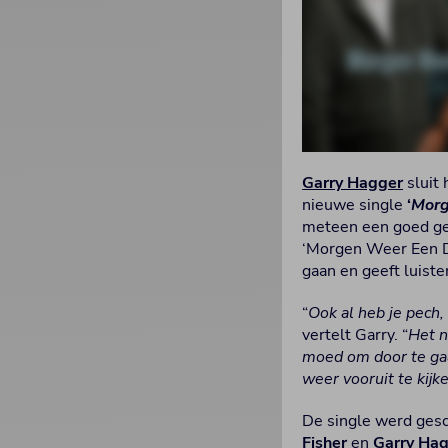
Garry Hagger
sluit 
nieuwe single
‘
Morg
meteen een goed gevo
‘Morgen Weer Een D
gaan en geeft luiste
“
Ook al heb je pech,
vertelt Garry. “
Het n
moed om door te gaan
weer vooruit te kijk
De single werd ges
Fisher
en
Garry Ha