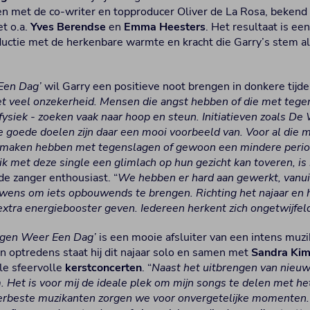
 met de co-writer en topproducer Oliver de La Rosa, bekend v
t o.a.
Yves Berendse
en
Emma Heesters
. Het resultaat is e
ctie met de herkenbare warmte en kracht die Garry’s stem a
Een Dag’
wil Garry een positieve noot brengen in donkere tijde
met veel onzekerheid. Mensen die angst hebben of die met teg
 fysiek - zoeken vaak naar hoop en steun. Initiatieven zoals 
e goede doelen zijn daar een mooi voorbeeld van. Voor al die 
e maken hebben met tegenslagen of gewoon een mindere period
ik met deze single een glimlach op hun gezicht kan toveren, is
 de zanger enthousiast. “
We hebben er hard aan gewerkt, vanu
wens om iets opbouwends te brengen. Richting het najaar en h
tra energiebooster geven. Iedereen herkent zich ongetwijfeld
gen Weer Een Dag’
is een mooie afsluiter van een intens muzi
n optredens staat hij dit najaar solo en samen met
Sandra Ki
le sfeervolle
kerstconcerten
. “
Naast het uitbrengen van nieuw
 Het is voor mij de ideale plek om mijn songs te delen met het
erbeste muzikanten zorgen we voor onvergetelijke momenten. D