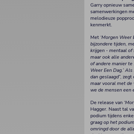
Garry opnieuw samen
samenwerkingen me
melodieuze popprodu
kenmerkt.
Met
‘Morgen Weer 
bijzondere tijden, 
krijgen - mentaal of
maar ook alle ander
of andere manier t
Weer Een Dag.’ Als 
dan geslaagd
”, zegt
maar vooral met de 
we de mensen een ex
De release van
‘Mor
Hagger. Naast tal va
podium tijdens enke
graag op het podium.
omringd door de all