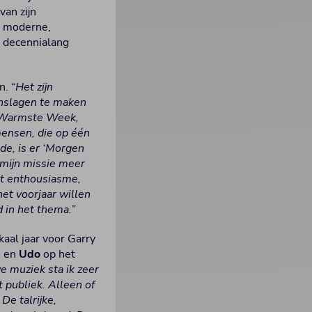
an zijn
en moderne,
l decennialang
n. “
Het zijn
enslagen te maken
De Warmste Week,
mensen, die op één
e, is er ‘Morgen
 mijn missie meer
it enthousiasme,
et voorjaar willen
 in het thema.
”
kaal jaar voor Garry
m
en
Udo
op het
e muziek sta ik zeer
 publiek. Alleen of
e talrijke,