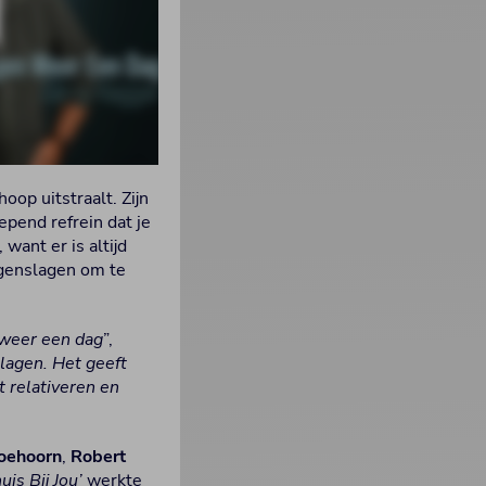
oop uitstraalt. Zijn
end refrein dat je
want er is altijd
genslagen om te
 weer een dag
”,
lagen. Het geeft
t relativeren en
oehoorn
,
Robert
uis Bij Jou’
werkte