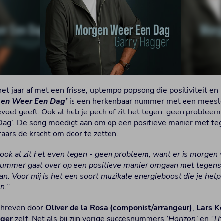
het jaar af met een frisse, uptempo popsong die positiviteit en h
en Weer Een Dag’
is een herkenbaar nummer met een meeslep
el geeft. Ook al heb je pech of zit het tegen: geen probleem, 
ag’. De song moedigt aan om op een positieve manier met te
raars de kracht om door te zetten.
 ook al zit het even tegen - geen probleem, want er is morgen
ummer gaat over op een positieve manier omgaan met tegens
. Voor mij is het een soort muzikale energieboost die je help
en.
”
chreven door
Oliver de la Rosa (componist/arrangeur)
,
Lars K
gger
zelf. Net als bij zijn vorige succesnummers
‘Horizon’
en
‘Th