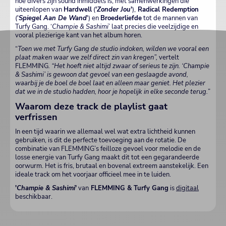
hoe divers zijn sound inmiddels is, met samenwerkingen die
uiteenlopen van
Hardwell
(
'
Zonder Jou
'
),
Radical Redemption
('
Spiegel Aan De Wand
') en
Broederliefde
tot de mannen van
Turfy Gang. ‘
Champie & Sashimi
’ laat precies die veelzijdige en
vooral plezierige kant van het album horen.
“
Toen we met Turfy Gang de studio indoken, wilden we vooral een
plaat maken waar we zelf direct zin van kregen”,
vertelt
FLEMMING
. “Het hoeft niet altijd zwaar of serieus te zijn. ‘Champie
& Sashimi’ is gewoon dat gevoel van een geslaagde avond,
waarbij je de boel de boel laat en alleen maar geniet. Het plezier
dat we in de studio hadden, hoor je hopelijk in elke seconde terug.
”
Waarom deze track de playlist gaat
verfrissen
In een tijd waarin we allemaal wel wat extra lichtheid kunnen
gebruiken, is dit de perfecte toevoeging aan de rotatie. De
combinatie van FLEMMING’s feilloze gevoel voor melodie en de
losse energie van Turfy Gang maakt dit tot een gegarandeerde
oorwurm. Het is fris, brutaal en bovenal extreem aanstekelijk. Een
ideale track om het voorjaar officieel mee in te luiden.
'
Champie & Sashimi
'
van
FLEMMING & Turfy Gang
is
digitaal
beschikbaar.