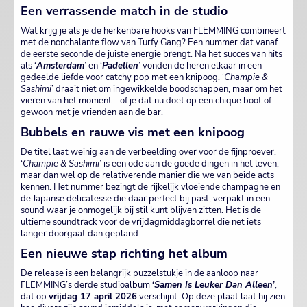
Een verrassende match in de studio
Wat krijg je als je de herkenbare hooks van FLEMMING combineert
met de nonchalante flow van Turfy Gang? Een nummer dat vanaf
de eerste seconde de juiste energie brengt. Na het succes van hits
als ‘
Amsterdam
’ en ‘
Padellen
’ vonden de heren elkaar in een
gedeelde liefde voor catchy pop met een knipoog. ‘
Champie &
Sashimi
’ draait niet om ingewikkelde boodschappen, maar om het
vieren van het moment - of je dat nu doet op een chique boot of
gewoon met je vrienden aan de bar.
Bubbels en rauwe vis met een knipoog
De titel laat weinig aan de verbeelding over voor de fijnproever.
‘
Champie & Sashimi
’ is een ode aan de goede dingen in het leven,
maar dan wel op de relativerende manier die we van beide acts
kennen. Het nummer bezingt de rijkelijk vloeiende champagne en
de Japanse delicatesse die daar perfect bij past, verpakt in een
sound waar je onmogelijk bij stil kunt blijven zitten. Het is de
ultieme soundtrack voor de vrijdagmiddagborrel die net iets
langer doorgaat dan gepland.
Een nieuwe stap richting het album
De release is een belangrijk puzzelstukje in de aanloop naar
FLEMMING’s derde studioalbum
‘
Samen Is Leuker Dan Alleen
’
,
dat op
vrijdag 17 april 2026
verschijnt. Op deze plaat laat hij zien