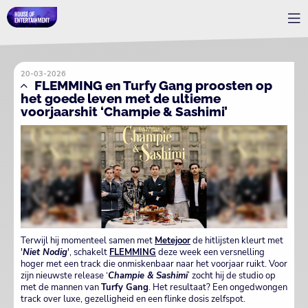
20-03-2026
FLEMMING en Turfy Gang proosten op
het goede leven met de ultieme
voorjaarshit ‘Champie & Sashimi’
Terwijl hij momenteel samen met
Metejoor
de hitlijsten kleurt met
'
Niet Nodig
', schakelt
FLEMMING
deze week een versnelling
hoger met een track die onmiskenbaar naar het voorjaar ruikt. Voor
zijn nieuwste release ‘
Champie & Sashimi
’ zocht hij de studio op
met de mannen van
Turfy Gang
. Het resultaat? Een ongedwongen
track over luxe, gezelligheid en een flinke dosis zelfspot.