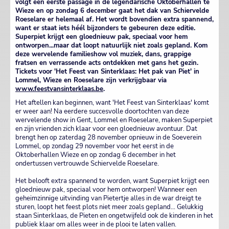
volgt een eerste passage in de legendarische Oktoberhallen te
Wieze en op zondag 6 december gaat het dak van Schiervelde
Roeselare er helemaal af. Het wordt bovendien extra spannend,
want er staat iets héél bijzonders te gebeuren deze editie.
Superpiet krijgt een gloednieuw pak, speciaal voor hem
ontworpen...maar dat loopt natuurlijk niet zoals gepland. Kom
deze wervelende familieshow vol muziek, dans, grappige
fratsen en verrassende acts ontdekken met gans het gezin.
Tickets voor 'Het Feest van Sinterklaas: Het pak van Piet' in
Lommel, Wieze en Roeselare zijn verkrijgbaar via
www.feestvansinterklaas.be
.
Het aftellen kan beginnen, want 'Het Feest van Sinterklaas' komt
er weer aan! Na eerdere succesvolle doortochten van deze
wervelende show in Gent, Lommel en Roeselare, maken Superpiet
en zijn vrienden zich klaar voor een gloednieuw avontuur. Dat
brengt hen op zaterdag 28 november opnieuw in de Soeverein
Lommel, op zondag 29 november voor het eerst in de
Oktoberhallen Wieze en op zondag 6 december in het
ondertussen vertrouwde Schiervelde Roeselare.
Het belooft extra spannend te worden, want Superpiet krijgt een
gloednieuw pak, speciaal voor hem ontworpen! Wanneer een
geheimzinnige uitvinding van Pietertje alles in de war dreigt te
sturen, loopt het feest plots niet meer zoals gepland… Gelukkig
staan Sinterklaas, de Pieten en ongetwijfeld ook de kinderen in het
publiek klaar om alles weer in de plooi te laten vallen.