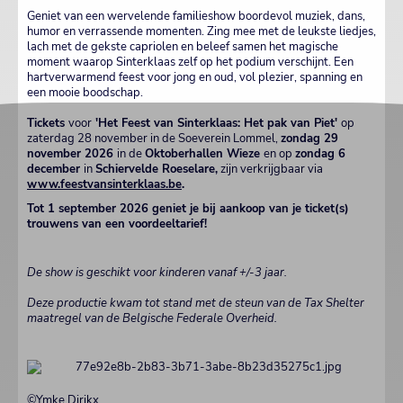
Geniet van een wervelende familieshow boordevol muziek, dans,
humor en verrassende momenten. Zing mee met de leukste liedjes,
lach met de gekste capriolen en beleef samen het magische
moment waarop Sinterklaas zelf op het podium verschijnt. Een
hartverwarmend feest voor jong en oud, vol plezier, spanning en
een mooie boodschap.
Tickets
voor
'Het Feest van Sinterklaas: Het pak van Piet'
op
zaterdag 28 november in de Soeverein Lommel,
zondag 29
november 2026
in de
Oktoberhallen Wieze
en op
zondag 6
december
in
Schiervelde Roeselare,
zijn verkrijgbaar via
www.feestvansinterklaas.be
.
Tot 1 september 2026 geniet je bij aankoop van je ticket(s)
trouwens van een voordeeltarief!
De show is geschikt voor kinderen vanaf +/-3 jaar.
Deze productie kwam tot stand met de steun van de Tax Shelter
maatregel van de Belgische Federale Overheid.
©Ymke Dirikx