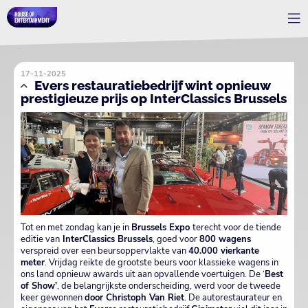
17-11-2025
Evers restauratiebedrijf wint opnieuw
prestigieuze prijs op InterClassics Brussels
Tot en met zondag kan je in
Brussels Expo
terecht voor de tiende
editie van
InterClassics Brussels
, goed voor
800 wagens
verspreid over een beursoppervlakte van
40.000 vierkante
meter
. Vrijdag reikte de grootste beurs voor klassieke wagens in
ons land opnieuw awards uit aan opvallende voertuigen. De ‘
Best
of Show’
, de belangrijkste onderscheiding, werd voor de tweede
keer gewonnen
door Christoph Van Riet
. De autorestaurateur en