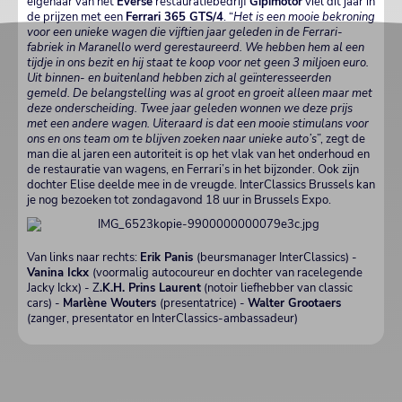
eigenaar van het
Everse
restauratiebedrijf
Gipimotor
viel dit jaar in
de prijzen met een
Ferrari 365 GTS/4
. “
Het is een mooie bekroning
voor een unieke wagen die vijftien jaar geleden in de Ferrari-
fabriek in Maranello werd gerestaureerd. We hebben hem al een
tijdje in ons bezit en hij staat te koop voor net geen 3 miljoen euro.
Uit binnen- en buitenland hebben zich al geïnteresseerden
gemeld. De belangstelling was al groot en groeit alleen maar met
deze onderscheiding. Twee jaar geleden wonnen we deze prijs
met een andere wagen. Uiteraard is dat een mooie stimulans voor
ons en ons team om te blijven zoeken naar unieke auto’s
”, zegt de
man die al jaren een autoriteit is op het vlak van het onderhoud en
de restauratie van wagens, en Ferrari’s in het bijzonder. Ook zijn
dochter Elise deelde mee in de vreugde. InterClassics Brussels kan
je nog bezoeken tot zondagavond 18 uur in Brussels Expo.
Van links naar rechts:
Erik Panis
(beursmanager InterClassics) -
Vanina Ickx
(voormalig autocoureur en dochter van racelegende
Jacky Ickx) - Z
.K.H. Prins Laurent
(notoir liefhebber van classic
cars) -
Marlène Wouters
(presentatrice) -
Walter Grootaers
(zanger, presentator en InterClassics-ambassadeur)