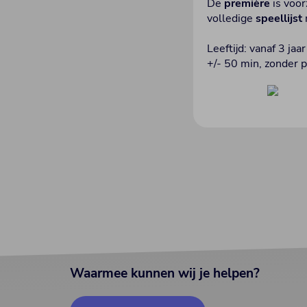
De
première
is voor
volledige
speellijst
Leeftijd: vanaf 3 jaar
+/- 50 min, zonder 
Waarmee kunnen wij je helpen?