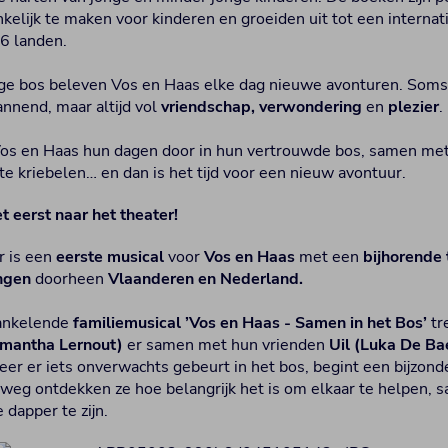
kelijk te maken voor kinderen en groeiden uit tot een internat
16 landen.
lige bos beleven Vos en Haas elke dag nieuwe avonturen. Soms z
nnend, maar altijd vol
vriendschap, verwondering
en
plezier
.
Vos en Haas hun dagen door in hun vertrouwde bos, samen met
 te kriebelen… en dan is het tijd voor een nieuw avontuur.
t eerst naar het theater!
 is een
eerste musical
voor
Vos en Haas
met een
bijhorende 
ngen
doorheen
Vlaanderen en Nederland.
prankelende
familiemusical ’Vos en Haas - Samen in het Bos’
tr
mantha Lernout)
er samen met hun vrienden
Uil (Luka De Ba
eer er iets onverwachts gebeurt in het bos, begint een bijzond
weg ontdekken ze hoe belangrijk het is om elkaar te helpen, 
dapper te zijn.