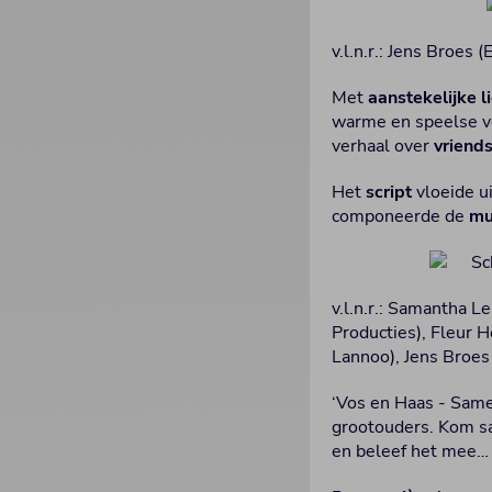
v.l.n.r.: Jens Broes
Met
aanstekelijke l
warme en speelse v
verhaal over
vriend
Het
script
vloeide u
componeerde de
mu
v.l.n.r.: Samantha L
Producties), Fleur H
Lannoo), Jens Broes 
‘Vos en Haas - Same
grootouders. Kom sa
en beleef het mee… w