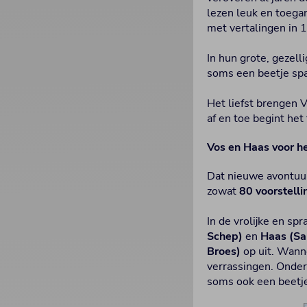
lezen leuk en toegan
met vertalingen in 
In hun grote, gezel
soms een beetje spa
Het liefst brengen 
af en toe begint het
Vos en Haas voor he
Dat nieuwe avontuur
zowat
80 voorstelli
In de vrolijke en s
Schep)
en
Haas (Sa
Broes)
op uit. Wann
verrassingen. Onder
soms ook een beetje 