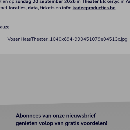
zien op
zondag 20 september 2026
in
Theater Elckerlyc
in
A
met
locaties, data, tickets
en
info:
kadeeproducties.be
pauze
Abonnees van onze nieuwsbrief
genieten volop van gratis voordelen!