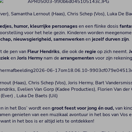
 (Ever), Samantha Lernout (Haas), Chris Schep (Vos), Luka De Bae
iedjes, humor, kleurrijke personages
en een flinke dosis
fanta
oorstelling voor het hele gezin. Kinderen worden meegenome
schap, nieuwsgierigheid, samenwerken
en
jezelf durven zijn
.
it de pen van
Fleur Hendriks
, die ook de
regie
op zich neemt.
J
ziek
en
Joris Hermy
nam de
arrangementen
voor zijn rekening
ernout (Haas), Chris Schep (Vos), Joris Hermy, Bart Vandersmi
endriks, Evelien Van Gorp (Kadee Producties), Florien Van der 
(Ever) , Luka De Baets (Uil)
n in het Bos’ wordt een
groot feest voor jong én oud,
van kind
men genieten van een muzikaal avontuur in het bos van Vos en
ant in het bos is er altijd iets te ontdekken!