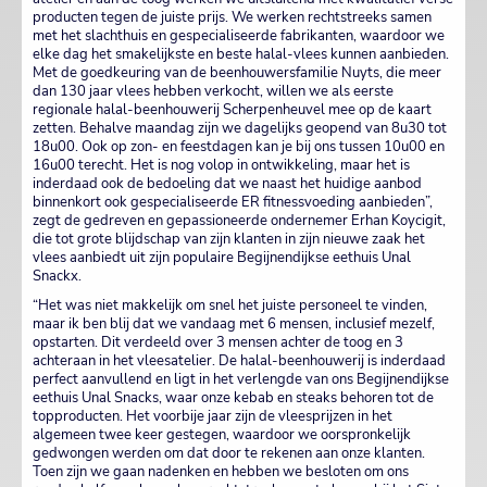
producten tegen de juiste prijs. We werken rechtstreeks samen
met het slachthuis en gespecialiseerde fabrikanten, waardoor we
elke dag het smakelijkste en beste halal-vlees kunnen aanbieden.
Met de goedkeuring van de beenhouwersfamilie Nuyts, die meer
dan 130 jaar vlees hebben verkocht, willen we als eerste
regionale halal-beenhouwerij Scherpenheuvel mee op de kaart
zetten. Behalve maandag zijn we dagelijks geopend van 8u30 tot
18u00. Ook op zon- en feestdagen kan je bij ons tussen 10u00 en
16u00 terecht. Het is nog volop in ontwikkeling, maar het is
inderdaad ook de bedoeling dat we naast het huidige aanbod
binnenkort ook gespecialiseerde ER fitnessvoeding aanbieden”,
zegt de gedreven en gepassioneerde ondernemer Erhan Koycigit,
die tot grote blijdschap van zijn klanten in zijn nieuwe zaak het
vlees aanbiedt uit zijn populaire Begijnendijkse eethuis Unal
Snackx.
“Het was niet makkelijk om snel het juiste personeel te vinden,
maar ik ben blij dat we vandaag met 6 mensen, inclusief mezelf,
opstarten. Dit verdeeld over 3 mensen achter de toog en 3
achteraan in het vleesatelier. De halal-beenhouwerij is inderdaad
perfect aanvullend en ligt in het verlengde van ons Begijnendijkse
eethuis Unal Snacks, waar onze kebab en steaks behoren tot de
topproducten. Het voorbije jaar zijn de vleesprijzen in het
algemeen twee keer gestegen, waardoor we oorspronkelijk
gedwongen werden om dat door te rekenen aan onze klanten.
Toen zijn we gaan nadenken en hebben we besloten om ons