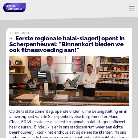
23-09-2021
Eerste regionale halal-slagerij opent in
Scherpenheuvel: “Binnenkort bieden we
ook fitnessvoeding aan!”
Op de laatste zomerdag, opende onder ruime belangstelling en in
aanwezigheid van de Scherpenheuvelse burgemeester Manu
Claes, ER Vleesatelier als eerste regionale halal-slagerij officieel
haar deuren. “Eindelijk is er in ons stadscentrum weer een échte
beenhouwerij”, klonk het enthousiast bij de eerste klanten. “In ons
atelier en aan de toog werken we uitsluitend met kwalitatief verse