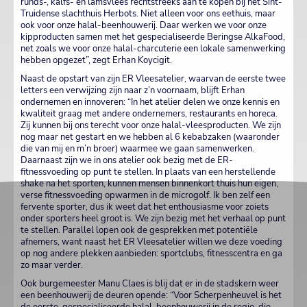
runds-, kalfs- en lamsvlees rechtstreeks aan te kopen bij het Sint-
Truidense slachthuis Herbots. Niet alleen voor ons eethuis, maar
ook voor onze halal-beenhouwerij. Daar werken we voor onze
kipproducten samen met het gespecialiseerde Beringse AlkaFood,
net zoals we voor onze halal-charcuterie een lokale samenwerking
hebben opgezet”, zegt Erhan Koycigit.
Naast de opstart van zijn ER Vleesatelier, waarvan de eerste twee
letters een verwijzing zijn naar z’n voornaam, blijft Erhan
ondernemen en innoveren: “In het atelier delen we onze kennis en
kwaliteit graag met andere ondernemers, restaurants en horeca.
Zij kunnen bij ons terecht voor onze halal-vleesproducten. We zijn
nog maar net gestart en we hebben al 6 kebabzaken (waaronder
die van mij en m’n broer) waarmee we gaan samenwerken.
Daarnaast zijn we in ons atelier ook bezig met de ER-
fitnessvoeding op punt te stellen. In plaats van een herstellende
shake na het sporten, kunnen mensen binnenkort thuis hun eigen,
verse fitnessvoeding opwarmen in de microgolf. Ik ben zelf een
fervente sporter, dus ik weet dat het enthousiasme voor zoiets
onder sporters heel groot is. We zijn bezig met het verhaal op punt
te stellen. Parallel lopen ook de gesprekken met potentiële
afnemers, want naast het ER Vleesatelier willen we deze voeding
op nog andere plekken aanbieden: sportclubs, fitnesscentra en ga
zo maar verder.
Ook burgemeester Manu Claes is blij dat er in de stadskern weer
een beenhouwerij de deuren opende: “Voor Scherpenheuvel is het