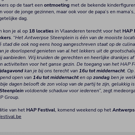
kers op de taart een
ontmoeting
met de bekende kinderfigur
een voor de jonge gezinnen, maar ook voor de papa’s en mama’s
etelijke dag.
 kon je al op
18 locaties
in Vlaanderen terecht voor het
HAP F
ekers
. “
Het Antwerpse Steenplein is één van de mooiste locat
dé stad die ook nog eens hoog aangeschreven staat op de culina
je doorlopend genieten van al het lekkers uit de grootschali
j aanbieden. Wij kruiden de gerechten en heerlijke drankjes a
n activiteiten voor het ganse gezin. De toegang van het HAP Fe
ijdagavond
kan je bij ons terecht van
16u tot middernacht
. Op
opend open van
14u tot middernacht
en op
zondag
ben je wel
rbije dagen belooft de zon volop van de partij te zijn, gelukkig
Steenplein
voldoende schaduw voor iedereen
”, zegt medeorga
P Group.
itie van het
HAP Festival
, komend weekend op het
Antwerps
estival.be