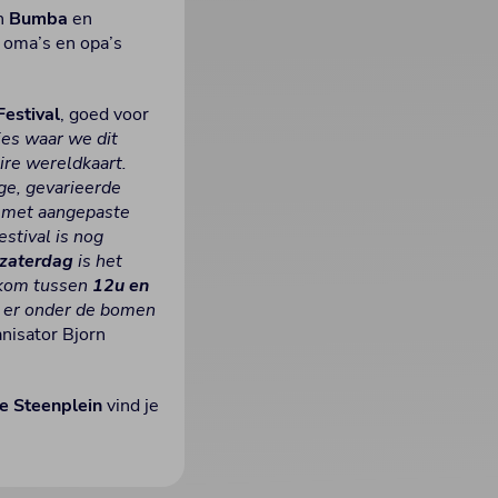
en
Bumba
en
, oma’s en opa’s
estival
, goed voor
ies waar we dit
ire wereldkaart.
ge, gevarieerde
f met aangepaste
stival is nog
zaterdag
is het
kom tussen
12u en
 is er onder de bomen
nisator Bjorn
e Steenplein
vind je