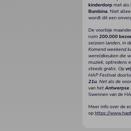
kinderdorp
met als 
Bumbina
. Niet all
wordt dit een onverg
De voorbije maanden
ruim
200.000 bezo
seizoen landen, in 
Komend weekend kan 
wereldkeuken die wi
muziek, optredens e
steeds gratis. Op
vr
HAP Festival doorl
21u
. Net als de voo
van het
Antwerpse
Swennen van de HA
Meer info over de ed
op
https://www.hapf