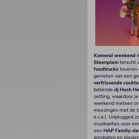
Komend weekend
k
Steenplein
terecht 
foodtrucks
toveren 
genieten van een g
verfrissende cockta
bekende
dj Hush H
setting, waardoor j
weekend meteen on
meezingen met de ta
e.v.a.). Unplugged z
muzikanten voor een
een
HAP Family-da
acrobaten en plezie