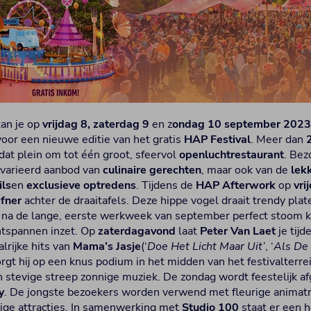
an je op
vrijdag 8, zaterdag 9
en z
ondag 10 september 202
voor een nieuwe editie van het gratis
HAP Festival
. Meer dan
dat plein om tot één groot, sfeervol
openluchtrestaurant
. Be
evarieerd aanbod van
culinaire gerechten
, maar ook van de
lek
ils
en
exclusieve optredens
. Tijdens de
HAP Afterwork
op
vri
efner
achter de draaitafels. Deze hippe vogel draait trendy plat
e na de lange, eerste werkweek van september perfect stoom k
tspannen inzet. Op
zaterdagavond
laat
Peter Van Laet
je tij
lrijke hits van
Mama’s Jasje
(‘
Doe Het Licht Maar Uit’
, ‘
Als De
orgt hij op een knus podium in het midden van het festivalterrei
 stevige streep zonnige muziek. De zondag wordt feestelijk a
y
. De jongste bezoekers worden verwend met fleurige animatr
rige attracties. In samenwerking met
Studio 100
staat er een 