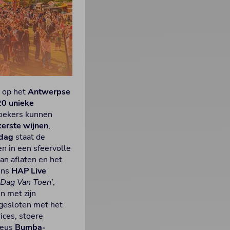
3
op het
Antwerpse
20 unieke
zoekers kunnen
kerste wijnen
,
jdag
staat de
en in een sfeervolle
an aflaten en het
dens
HAP Live
 Dag Van Toen
’,
n met zijn
fgesloten met het
ices, stoere
heus
Bumba-