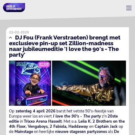
12-02-2026
DJ Fou (Frank Verstraeten) brengt met
exclusieve pin-up set Zillion-madness
naar jubileumeditie 'I love the 90's - The
party'
Op
zaterdag 4 april 2026
barst het vetste 90's-feestje van
Europa weer los en viert
I love the 90's - The party
z'n
20ste
editie
in
Trixxo Arena Hasselt
. Met o.a.
Leila K
,
2 Brothers on the
4th Floor, Vengaboys, 2 Fabiola, Haddaway
en
Captain Jack
op
de
Mainstage
en heerlijke
nieuwe stages
en partyzones
als
De