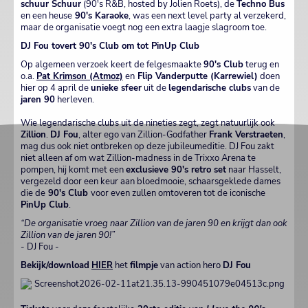
schuur Schuur
(90's R&B, hosted by Jolien Roets), de
Techno Bus
en een heuse
90's Karaoke
, was een next level party al verzekerd,
maar de organisatie voegt nog een extra laagje slagroom toe.
DJ Fou tovert 90's Club om tot PinUp Club
Op algemeen verzoek keert de felgesmaakte
90's Club
terug en
o.a.
Pat Krimson (Atmoz)
en
Flip Vanderputte (Karrewiel)
doen
hier op 4 april de
unieke sfeer
uit de
legendarische clubs
van de
jaren 90
herleven.
Wie legendarische clubs uit de nineties zegt, zegt natuurlijk ook
Zillion
.
DJ Fou
, alter ego van Zillion-Godfather
Frank Verstraeten
,
mag dus ook niet ontbreken op deze jubileumeditie. DJ Fou zakt
niet alleen af om wat Zillion-madness in de Trixxo Arena te
pompen, hij komt met een
exclusieve 90's retro set
naar Hasselt,
vergezeld door een keur aan bloedmooie, schaarsgeklede dames
die de
90's Club
voor even zullen omtoveren tot de iconische
PinUp Club
.
“De organisatie vroeg naar Zillion van de jaren 90 en krijgt dan ook
Zillion van de jaren 90!”
- DJ Fou -
Bekijk/download
HIER
het
filmpje
van action hero
DJ Fou