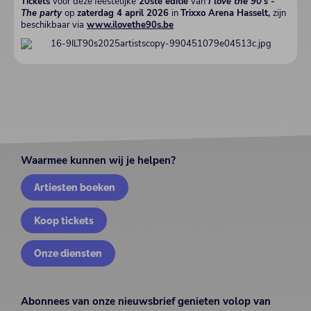
Tickets
voor deze feestelijke
20ste editie
van
I love the 90's -
The party
op
zaterdag 4 april 2026
in
Trixxo Arena Hasselt,
zijn
beschikbaar via
www.ilovethe90s.be
Waarmee kunnen wij je helpen?
Artiesten boeken
Koop tickets
Onze diensten
Abonnees van onze nieuwsbrief genieten volop van