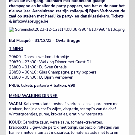
muzikale overgang, uiteraard met bubbelend glaasje
champagne en knallende party poppers, van het oude naar het
nieuwe jaar. Aansluitend zet zijn collega-dj Bjorn Verhoeven de
zaal op stelten met heerlijke party- en dansklassiekers. Tickets
& info:
owlabrugge.be
Bal Masqué - 31/12/23 - Owla Brugge
TIMING
20h00 : Doors + welkomstdrankje
20h30 – 23h00 : Walking Dinner met Guest DJ
23h00 – 01h00 : DJ Sven Ornelis
23h50 – 00h10 : Glas Champagne, party poppers
01h00 – 05h00 : DJ Bjorn Verhoeven
PRIJS: tickets parterre + balkon: €99
MENU WALKING DINNER
WARM
: Kalkoenrollade, rosbeef, varkenshaasje, parelhoen met
druiven, konijn op chef’s wijze, visgratin, scampi’s van de chef,
wintergroentjes, puree, kroketjes, gratin, winterpasta
KOUD
: Gerookte zalm, verse zalm, tomate-crevettes,
krabcocktail, gevulde perzik met tonijn, carpaccio, rolletjes van
ham en meloen, tomaat mozzarela, tomatensalade met feta en