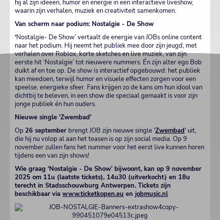
hij al zijn ideeën, humor en energie in een interactieve liveshow,
waarin zijn verhalen, muziek en creativiteit samenkomen.
Van scherm naar podium: Nostalgie - De Show
‘
Nostalgie- De Show’ vertaalt de energie van JOBs online content
naar het podium. Hij neemt het publiek mee door zijn jeugd, met
verhalen over Roblox, korte sketches en live muziek, van zijn
eerste hit ‘Nostalgie’ tot nieuwere nummers. Én zijn alter ego Bob
duikt af en toe op. De show is interactief opgebouwd: het publiek
kan meedoen, terwijl humor en visuele effecten zorgen voor een
speelse, energieke sfeer. Fans krijgen zo de kans om hun idool van
dichtbij te beleven, in een show die speciaal gemaakt is voor zijn
jonge publiek én hun ouders.
Nieuwe single 'Zwembad'
Op
26 september
brengt JOB zijn nieuwe single '
Zwembad
' uit,
die hij nu volop al aan het teasen is op zijn social media. Op 9
november zullen fans het nummer voor het eerst live kunnen horen
tijdens een van zijn shows!
Wie graag ‘Nostalgie - De Show’ bijwoont, kan op 9 november
2025 om 11u (laatste tickets), 14u30 (uitverkocht) en 18u
terecht in Stadsschouwburg Antwerpen. Tickets zijn
beschikbaar via
www.ticketkopen.eu
en
jobmusic.nl