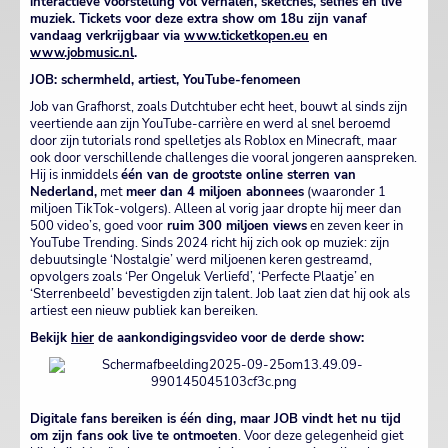
interactieve voorstelling vol verhalen, sketches, selfies én live
muziek. Tickets voor deze extra show om 18u zijn vanaf
vandaag verkrijgbaar via
www.ticketkopen.eu
en
www.jobmusic.nl
.
JOB: schermheld, artiest, YouTube-fenomeen
Job van Grafhorst, zoals Dutchtuber echt heet, bouwt al sinds zijn
veertiende aan zijn YouTube-carrière en werd al snel beroemd
door zijn tutorials rond spelletjes als Roblox en Minecraft, maar
ook door verschillende challenges die vooral jongeren aanspreken.
Hij is inmiddels
één van de grootste online sterren van
Nederland,
met
meer dan 4 miljoen abonnees
(waaronder 1
miljoen TikTok-volgers). Alleen al vorig jaar dropte hij meer dan
500 video’s, goed voor
ruim 300 miljoen views
en zeven keer in
YouTube Trending. Sinds 2024 richt hij zich ook op muziek: zijn
debuutsingle ‘Nostalgie’ werd miljoenen keren gestreamd,
opvolgers zoals ‘Per Ongeluk Verliefd’, ‘Perfecte Plaatje’ en
‘Sterrenbeeld’ bevestigden zijn talent. Job laat zien dat hij ook als
artiest een nieuw publiek kan bereiken.
Bekijk
hier
de aankondigingsvideo voor de derde show:
Digitale fans bereiken is één ding, maar JOB vindt het nu tijd
om zijn fans ook live te ontmoeten
. Voor deze gelegenheid giet