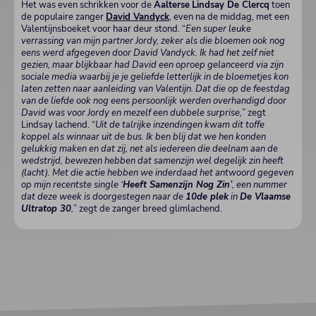
Het was even schrikken voor de
Aalterse
Lindsay De Clercq
toen
de populaire zanger
David Vandyck
, even na de middag, met een
Valentijnsboeket voor haar deur stond. “
Een super leuke
verrassing van mijn partner Jordy, zeker als die bloemen ook nog
eens werd afgegeven door David Vandyck. Ik had het zelf niet
gezien, maar blijkbaar had David een oproep gelanceerd via zijn
sociale media waarbij je je geliefde letterlijk in de bloemetjes kon
laten zetten naar aanleiding van Valentijn. Dat die op de feestdag
van de liefde ook nog eens persoonlijk werden overhandigd door
David was voor Jordy en mezelf een dubbele surprise,
” zegt
Lindsay lachend. “
Uit de talrijke inzendingen kwam dit toffe
koppel als winnaar uit de bus. Ik ben blij dat we hen konden
gelukkig maken en dat zij, net als iedereen die deelnam aan de
wedstrijd, bewezen hebben dat samenzijn wel degelijk zin heeft
(lacht). Met die actie hebben we inderdaad het antwoord gegeven
op mijn recentste single ‘
Heeft Samenzijn Nog Zin’
, een nummer
dat deze week is doorgestegen naar de
10de plek
in
De Vlaamse
Ultratop 30
,
” zegt de zanger breed glimlachend.