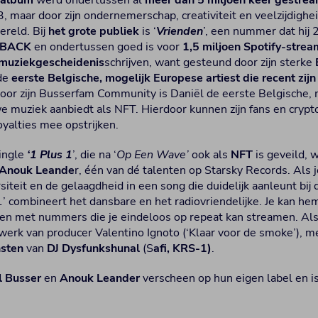
-album
werd ondertussen al
meer dan 5 miljoen keer gestre
, maar door zijn ondernemerschap, creativiteit en veelzijdighe
ereld. Bij
het grote publiek
is ‘
Vrienden
’, een nummer dat hij 
BACK
en ondertussen goed is voor
1,5 miljoen Spotify-strea
muziekgescheidenis
schrijven, want gesteund door zijn sterke
 de
eerste Belgische, mogelijk Europese artiest die recent zi
door zijn Busserfam Community is Daniël de eerste Belgische,
uwe muziek aanbiedt als NFT. Hierdoor kunnen zijn fans en cryp
oyalties mee opstrijken.
single
‘1 Plus 1
’, die na ‘
Op Een Wave’
ook als
NFT
is geveild, 
Anouk Leande
r, één van dé talenten op Starsky Records. Als j
ersiteit en de gelaagdheid in een song die duidelijk aanleunt bi
1’ combineert het dansbare en het radiovriendelijke. Je kan 
ten met nummers die je eindeloos op repeat kan streamen. Als j
erk van producer Valentino Ignoto (‘Klaar voor de smoke’), m
nsten
van
DJ Dysfunkshunal
(S
afi, KRS-1)
.
l Busser
en
Anouk Leander
verscheen op hun eigen label en is