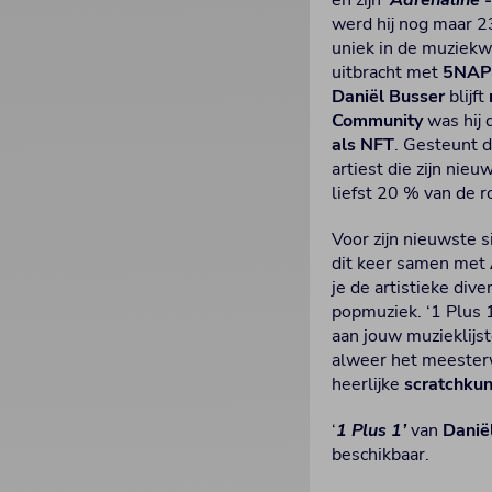
en zijn ‘
Adrenaline
’
werd hij nog maar 23
uniek in de muziekw
uitbracht met
5NAP
Daniël Busser
blijft
Community
was hij
als NFT
. Gesteunt 
artiest die zijn nie
liefst 20 % van de r
Voor zijn nieuwste 
dit keer samen met
je de artistieke div
popmuziek. ‘1 Plus 
aan jouw muzieklijs
alweer het meesterw
heerlijke
scratchku
‘
1 Plus 1’
van
Danië
beschikbaar.