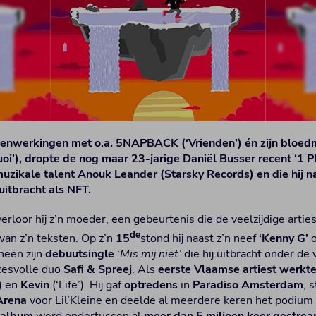
enwerkingen met o.a. 5NAPBACK (‘Vrienden’) én zijn bloedm
oi’), dropte de nog maar 23-jarige Daniël Busser recent ‘1 Pl
uzikale talent Anouk Leander (Starsky Records) en die hij 
itbracht als NFT.
 verloor hij z’n moeder, een gebeurtenis die de veelzijdige arti
de
 van z’n teksten. Op z’n
15
stond hij naast z’n neef
‘Kenny G’
o
cheen zijn
debuutsingle
‘
Mis mij niet’
die hij uitbracht onder de
ccesvolle duo
Safi & Spreej
. Als
eerste Vlaamse artiest werkte
’) en
Kevin
(‘Life’). Hij gaf
optredens
in
Paradiso Amsterdam
, 
Arena
voor Lil’Kleine en deelde al meerdere keren het podium 