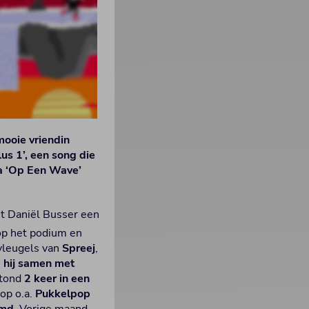
ooie vriendin
us 1’, een song die
na ‘Op Een Wave’
est Daniël Busser een
p het podium en
 vleugels van
Spreej
,
 hij samen met
stond
2 keer in een
op o.a.
Pukkelpop