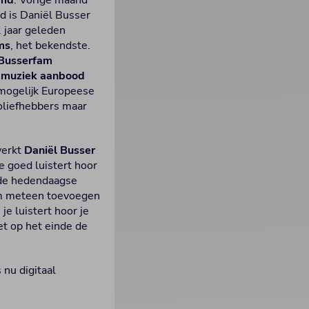
amd
. Vorige maand
id is Daniël Busser
2 jaar geleden
ms
, het bekendste.
Busserfam
jn muziek aanbood
 mogelijk Europeese
toliefhebbers maar
werkt
Daniël Busser
e goed luistert hoor
j de hedendaagse
hem meteen toevoegen
e luistert hoor je
et op het einde de
 nu digitaal