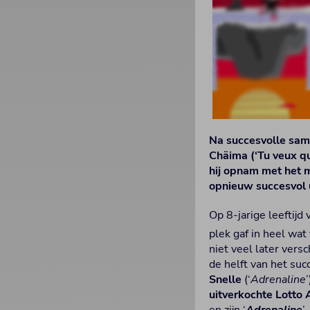
Na succesvolle sam
Chäima (‘Tu veux qu
hij opnam met het m
opnieuw succesvol u
Op 8-jarige leeftijd
plek gaf in heel wat
niet veel later vers
de helft van het su
Snelle
(‘
Adrenaline
uitverkochte Lotto 