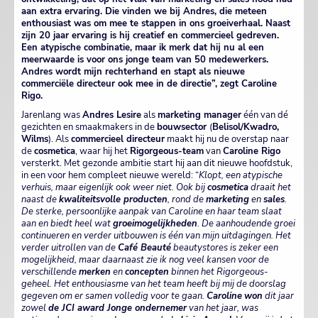
aan extra ervaring. Die vinden we bij Andres, die meteen
enthousiast was om mee te stappen in ons groeiverhaal. Naast
zijn 20 jaar ervaring is hij creatief en commercieel gedreven.
Een atypische combinatie, maar ik merk dat hij nu al een
meerwaarde is voor ons jonge team van 50 medewerkers.
Andres wordt mijn rechterhand en stapt als nieuwe
commerciële directeur ook mee in de directie”, zegt Caroline
Rigo.
Jarenlang was
Andres Lesire
als
marketing manager
één van dé
gezichten en smaakmakers in de
bouwsector
(
Belisol/Kwadro,
Wilms
). Als
commercieel directeur
maakt hij nu de overstap naar
de
cosmetica
, waar hij het
Rigorgeous-team
van
Caroline Rigo
versterkt. Met gezonde ambitie start hij aan dit nieuwe hoofdstuk,
in een voor hem compleet nieuwe wereld: “
Klopt, een atypische
verhuis, maar eigenlijk ook weer niet. Ook bij
cosmetica
draait het
naast de
kwaliteitsvolle
producten
, rond de
marketing
en
sales
.
De sterke, persoonlijke aanpak van Caroline en haar team slaat
aan en biedt heel wat
groeimogelijkheden
. De aanhoudende groei
continueren en verder uitbouwen is één van mijn uitdagingen. Het
verder uitrollen van de
Café Beauté
beautystores is zeker een
mogelijkheid, maar daarnaast zie ik nog veel kansen voor de
verschillende
merken
en
concepten
binnen het Rigorgeous-
geheel. Het enthousiasme van het team heeft bij mij de doorslag
gegeven om er samen volledig voor te gaan.
Caroline
won
dit jaar
zowel
de JCI award Jonge ondernemer
van het jaar, was