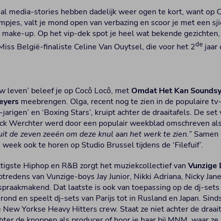
ial media-stories hebben dadelijk weer ogen te kort, want op 
ilmpjes, valt je mond open van verbazing en scoor je met een s
en make-up. Op het vip-dek spot je heel wat bekende gezichten
de
 Miss België-finaliste Celine Van Ouytsel, die voor het 2
jaar 
uw leven’ beleef je op Cocô Locô, met
Omdat Het Kan Sounds
eyers
meebrengen. Olga, recent nog te zien in de populaire t
arigen’ en ‘Boxing Stars’, kruipt achter de draaitafels. De se
k Werchter werd door een populair weekblad omschreven als
 uit de zeven zeeën om deze knul aan het werk te zien.
” Samen
e week ook te horen op Studio Brussel tijdens de ‘Filefuif’.
ettigste Hiphop en R&B zorgt het muziekcollectief van
Vunzige 
tredens van Vunzige-boys Jay Junior, Nikki Adriana, Nicky Jan
 spraakmakend. Dat laatste is ook van toepassing op de dj-set
rond en speelt dj-sets van Parijs tot in Rusland en Japan. Sin
 New Yorkse Heavy Hitters crew. Staat ze niet achter de draaitaf
ter de knoppen als producer of hoor je haar bij MNM, waar ze