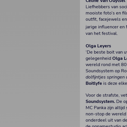
Celine Van Ouytsel
Liefhebbers van soc
mooiste foto’s en f
outfit, facejewels 
jarige influencer en
van het festival.
Olga Leyers
‘De beste boit van 
gelegenheid
Olga L
wereld rond met 80-j
Soundsystem op Roc
dolfijntjes springen
Boitlyfe
is deze elk
Voor de strafste, v
Soundsystem.
De op
MC Panka zijn altijd
non-stop de wereld 
onderdeel uit van de
de opnamestudio ach