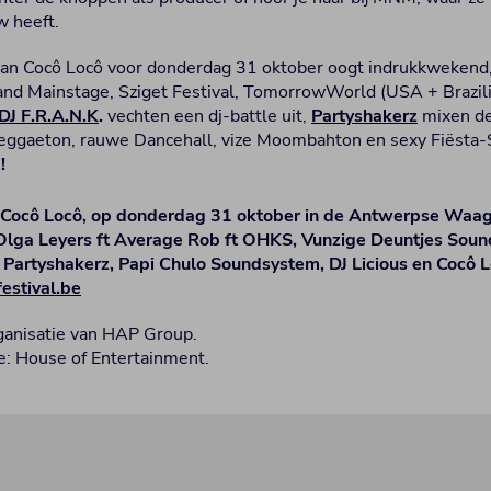
w heeft.
 van Cocô Locô voor donderdag 31 oktober oogt indrukkwekend
nd Mainstage, Sziget Festival, TomorrowWorld (USA + Brazili
DJ F.R.A.N.K
.
vechten een dj-battle uit,
Partyshakerz
mixen de
ggaeton, rauwe Dancehall, vize Moombahton en sexy Fiësta-S
!
Cocô Locô, op donderdag 31 oktober in de Antwerpse Waag
 Olga Leyers ft Average Rob ft OHKS, Vunzige Deuntjes Sou
, Partyshakerz, Papi Chulo Soundsystem, DJ Licious en Cocô L
estival.be
rganisatie van HAP Group.
: House of Entertainment.