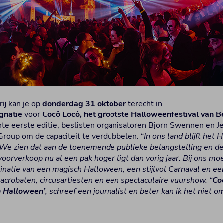
 rij kan je op
donderdag 31 oktober
terecht in
natie
voor
Cocô Locô, het grootste Halloweenfestival van B
te eerste editie, beslisten organisatoren Bjorn Swennen en J
oup om de capaciteit te verdubbelen. “
In ons land blijft he
n. We zien dat aan de toenemende publieke belangstelling en de
oorverkoop nu al een pak hoger ligt dan vorig jaar. Bij ons moet
atie van een magisch Halloween, een stijlvol Carnaval en ee
crobaten, circusartiesten en een spectaculaire vuurshow. “
Co
n Halloween’
, schreef een journalist en beter kan ik het niet o