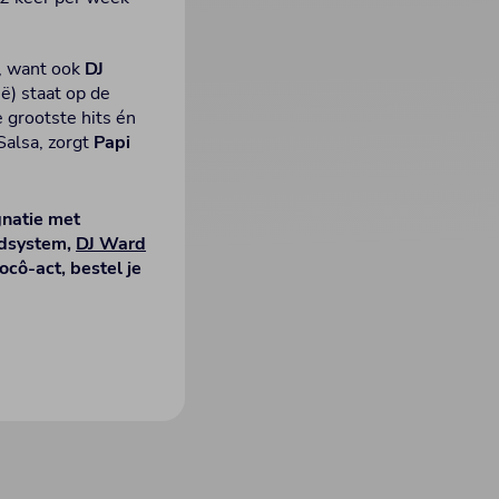
, want ook
DJ
ë) staat op de
 grootste hits én
alsa, zorgt
Papi
natie met
ndsystem,
DJ Ward
ocô-act, bestel je