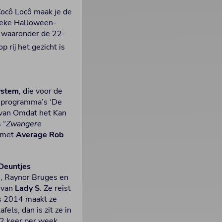
Cocô Locô maak je de
jieke Halloween-
, waaronder de 22-
op rij het gezicht is
ystem
, die voor de
v-programma’s ‘De
t van Omdat het Kan
 “
Zwangere
 met
Average Rob
Deuntjes
e, Raynor Bruges en
s van
Lady S
. Ze reist
ds 2014 maakt ze
els, dan is zit ze in
 2 keer per week