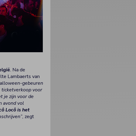
elgië
. Na de
elte Lambaerts van
t Halloween-gebeuren
 ticketverkoop voor
 je zijn voor de
n avond vol
cô Locô is het
mschrijven”
, zegt