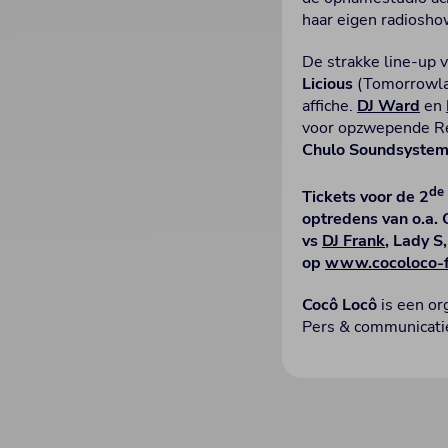
haar eigen radiosho
De strakke line-up
Licious
(Tomorrowla
affiche.
DJ Ward
en
voor opzwepende Re
Chulo Soundsystem
de
Tickets voor de 2
optredens van o.a.
vs
DJ Frank
, Lady S
op
www.cocoloco-f
Cocô Locô
is een o
Pers & communicatie