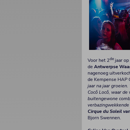
de
Voor het 2
jaar op
de
Antwerpse
Waag
nagenoeg uitverkoch
de Kempense HAP Gr
jaar na jaar groeie
Cocô Locô, waar de v
buitengewone combin
verbazingwekkende a
Cirque du Soleil va
Bjorn Swennen.