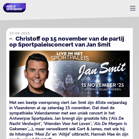
23-04-2025
Christoff op 15 november van de partij
op Sportpaleisconcert van Jan Smit
Met een beetje voorsprong viert Jan Smit zijn 40ste verjaardag
in Vlaanderen al op zaterdag 15 november. Dat doet de
sympathieke Volendammer met een uniek concert in het
Antwerpse Sportpaleis. Jan brengt zijn grootste hits (‘
Als De
Nacht Verdwijnt’
, ‘
Vrienden Voor het Leven’
, ‘
Als De Morgen Is
Gekomen’
,...), maar verwelkomt ook Gert & James, met wie hij
de hitsingles ‘
Mooi Zo’
en ‘
Altijd’
uitbracht, Hannah Mae én zijn