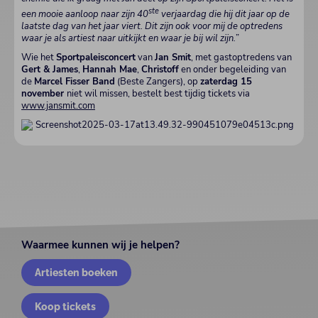
ste
een mooie aanloop naar zijn 40
verjaardag die hij dit jaar op de
laatste dag van het jaar viert. Dit zijn ook voor mij de optredens
waar je als artiest naar uitkijkt en waar je bij wil zijn.
”
Wie het
Sportpaleisconcert
van
Jan Smit
, met gastoptredens van
Gert & James
,
Hannah Mae
,
Christoff
en onder begeleiding van
de
Marcel Fisser Band
(Beste Zangers), op
zaterdag 15
november
niet wil missen, bestelt best tijdig tickets via
www.jansmit.com
Waarmee kunnen wij je helpen?
Artiesten boeken
Koop tickets