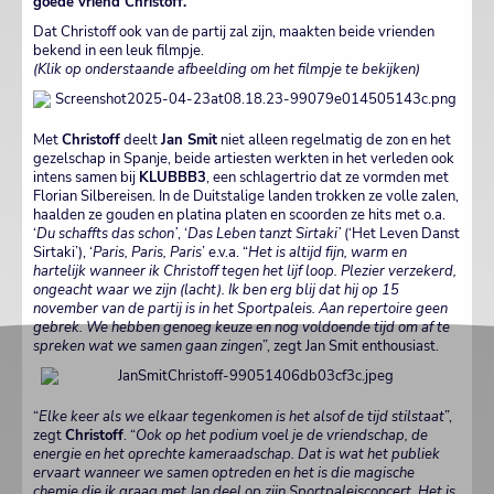
goede vriend Christoff.
Dat Christoff ook van de partij zal zijn, maakten beide vrienden
bekend in een leuk filmpje.
(Klik op onderstaande afbeelding om het filmpje te bekijken)
Met
Christoff
deelt
Jan Smit
niet alleen regelmatig de zon en het
gezelschap in Spanje, beide artiesten werkten in het verleden ook
intens samen bij
KLUBBB3
, een schlagertrio dat ze vormden met
Florian Silbereisen. In de Duitstalige landen trokken ze volle zalen,
haalden ze gouden en platina platen en scoorden ze hits met o.a.
‘
Du schaffts das schon’
, ‘
Das Leben tanzt Sirtaki’
(‘Het Leven Danst
Sirtaki’), ‘
Paris, Paris, Paris
’ e.v.a. “
Het is altijd fijn, warm en
hartelijk wanneer ik Christoff tegen het lijf loop. Plezier verzekerd,
ongeacht waar we zijn (lacht). Ik ben erg blij dat hij op 15
november van de partij is in het Sportpaleis. Aan repertoire geen
gebrek. We hebben genoeg keuze en nog voldoende tijd om af te
spreken wat we samen gaan zingen
”, zegt Jan Smit enthousiast.
“
Elke keer als we elkaar tegenkomen is het alsof de tijd stilstaat
”,
zegt
Christoff
. “
Ook op het podium voel je de vriendschap, de
energie en het oprechte kameraadschap. Dat is wat het publiek
ervaart wanneer we samen optreden en het is die magische
chemie die ik graag met Jan deel op zijn Sportpaleisconcert. Het is