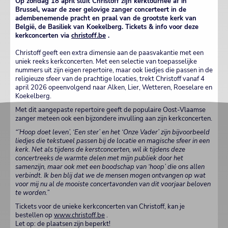
Op zondag 18 april sluit Christoff zijn kerktournee af in
Brussel, waar de zeer gelovige zanger concerteert in de
adembenemende pracht en praal van de grootste kerk van
België, de Basiliek van Koekelberg. Tickets & info voor deze
kerkconcerten via
christoff.be
.
Christoff geeft een extra dimensie aan de paasvakantie met een
uniek reeks kerkconcerten. Met een selectie van toepasselijke
nummers uit zijn eigen repertoire, maar ook liedjes die passen in de
religieuze sfeer van de prachtige locaties, trekt Christoff vanaf 4
april 2026 opeenvolgend naar Alken, Lier, Wetteren, Roeselare en
Koekelberg.
Met dit aangepaste repertoire geeft de populaire Oost-Vlaamse
zanger meteen ook een bijzondere invulling aan zijn kerkconcerten.
“’Hoop doet leven’, ‘Een ster’ en het ‘Onze Vader’ zijn bijvoorbeeld
liedjes die tekstueel passen bij de locatie en magische sfeer in een
kerk. Net als tijdens de kerstconcerten, wil ik tijdens deze
concertreeks de warmte delen met mijn publiek door het
samenzijn, maar ook met een boodschap van ‘hoop’ die ons allen
verbindt. Ik ben blij dat we de mensen mogen ontvangen op wat
voor mij nu al de mooiste concertavonden van dit voorjaar beloven
te worden.”
Tickets voor de unieke kerkconcerten van Christoff, kan je
bestellen op
www.christoff.be
.
Let op: de plaatsen zijn beperkt!