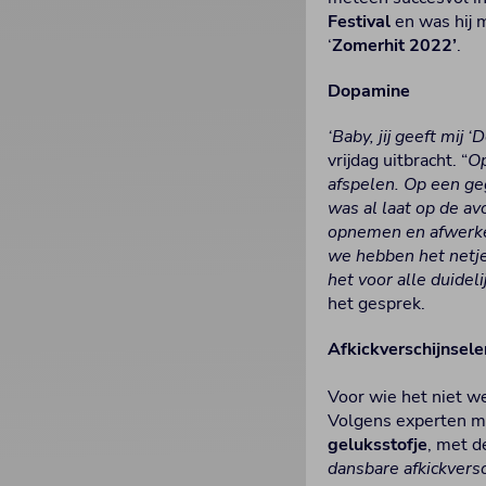
Festival
en was hij m
‘
Zomerhit 2022’
.
Dopamine
‘Baby, jij geeft mij 
vrijdag uitbracht. “
Op
afspelen. Op een geg
was al laat op de a
opnemen en afwerken
we hebben het netjes
het voor alle duidel
het gesprek.
Afkickverschijnsele
Voor wie het niet w
Volgens experten m
geluksstofje
, met d
dansbare afkickversc