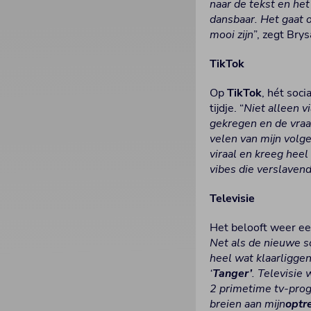
naar de tekst en het
dansbaar. Het gaat 
mooi zijn
”, zegt Brys
TikTok
Op
TikTok
, hét soc
tijdje. “
Niet alleen v
gekregen en de vraa
velen van mijn volge
viraal en kreeg heel
vibes die verslavend
Televisie
Het belooft weer ee
Net als de nieuwe 
heel wat klaarligge
‘
Tanger’
. Televisie 
2 primetime tv-prog
breien aan mijn
optr