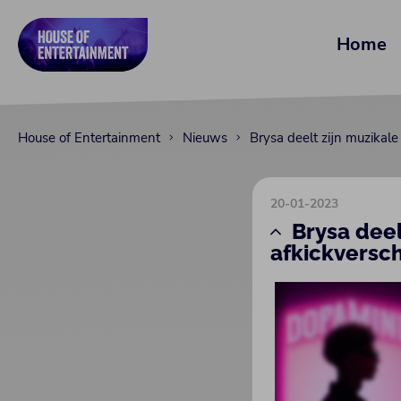
Home
House of Entertainment
Nieuws
Brysa deelt zijn muzikal
20-01-2023
Brysa deel
afkickversch