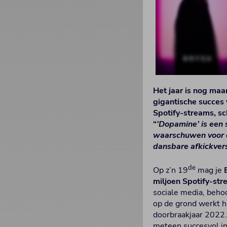
Het jaar is nog ma
gigantische succes 
Spotify-streams, sc
“
’Dopamine’ is een 
waarschuwen voor de
dansbare afkickver
de
Op z’n 19
mag je
miljoen Spotify-st
sociale media, behoo
op de grond werkt hi
doorbraakjaar 2022.
meteen succesvol i