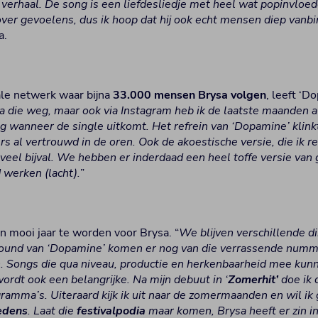
 verhaal. De song is een liefdesliedje met heel wat popinvloe
over gevoelens, dus ik hoop dat hij ook echt mensen diep vanbi
a.
iale netwerk waar bijna
33.000 mensen
Brysa
volgen
, leeft ‘D
ia die weg, maar ook via Instagram heb ik de laatste maanden al
g wanneer de single uitkomt. Het refrein van ‘Dopamine’ klink
rs al vertrouwd in de oren. Ook de akoestische versie, die ik r
 veel bijval. We hebben er inderdaad een heel toffe versie va
 werken (lacht).
”
n mooi jaar te worden voor Brysa. “
We blijven verschillende d
sound van ‘Dopamine’ komen er nog van die verrassende num
n. Songs die qua niveau, productie en herkenbaarheid mee kun
wordt ook een belangrijke. Na mijn debuut in ‘
Zomerhit’
doe ik 
ramma’s. Uiteraard kijk ik uit naar de zomermaanden en wil ik
edens
. Laat die
festivalpodia
maar komen, Brysa heeft er zin in