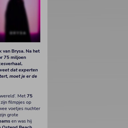
 van Brysa. Na het
or 75 miljoen
cesverhaal.
 weet dat experten
ert, moet je er de
kwereld’. Met
75
zijn filmpjes op
twee voetjes nuchter
zijn grote
reams
en was hij
op
Ostend Beach