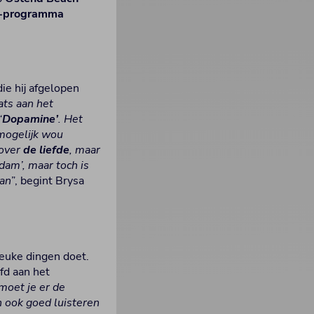
-programma
ie hij afgelopen
ats aan het
‘
Dopamine’
. Het
mogelijk wou
 over
de liefde
, maar
dam’, maar toch is
aan
”, begint Brysa
 leuke dingen doet.
fd aan het
 moet je er de
n ook goed luisteren