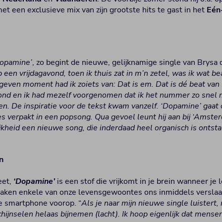
et een exclusieve mix van zijn grootste hits te gast in het
Eén
‘Dopamine’
, zo begint de nieuwe, gelijknamige single van Brysa d
 een vrijdagavond, toen ik thuis zat in m’n zetel, was ik wat be
even moment had ik zoiets van: Dat is em. Dat is dé beat van 
vond en ik had mezelf voorgenomen dat ik het nummer zo snel 
. De inspiratie voor de tekst kwam vanzelf. ‘Dopamine’ gaat
 verpakt in een popsong. Qua gevoel leunt hij aan bij ‘Amster
ijkheid een nieuwe song, die inderdaad heel organisch is ontst
n
eet,
‘Dopamine’
is een stof die vrijkomt in je brein wanneer je
aken enkele van onze levensgewoontes ons inmiddels verslaa
e smartphone voorop. “
Als je naar mijn nieuwe single luistert,
hijnselen helaas bijnemen (lacht). Ik hoop eigenlijk dat mense