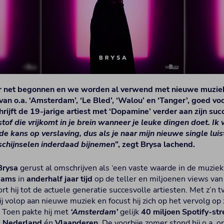
ar net begonnen en we worden al verwend met nieuwe muziek
van o.a. ‘Amsterdam’, ‘Le Bled’, ‘Walou’ en ‘Tanger’, goed vo
hrijft de 19-jarige artiest met ‘Dopamine’ verder aan zijn suc
stof die vrijkomt in je brein wanneer je leuke dingen doet. Ik
 kans op verslaving, dus als je naar mijn nieuwe single luist
schijnselen inderdaad bijnemen
”, zegt Brysa lachend.
Brysa
gerust al omschrijven als ‘een vaste waarde in de muzie
reams
in
anderhalf jaar tijd
op de teller en miljoenen views van 
rt hij tot de actuele generatie succesvolle artiesten. Met z’n 
j volop aan nieuwe muziek en focust hij zich op het vervolg op 
 Toen pakte hij met
‘Amsterdam’
gelijk
40 miljoen Spotify-st
n
Nederland
én
Vlaanderen
. De voorbije zomer stond hij o.a. 