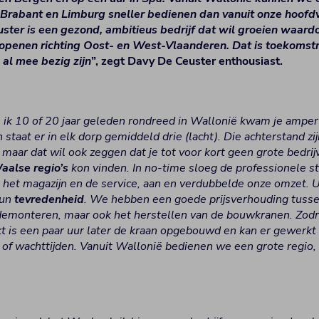
Brabant en Limburg sneller bedienen dan vanuit onze hoofdve
ter is een gezond, ambitieus bedrijf dat wil groeien waard
n openen richting Oost- en West-Vlaanderen. Dat is toekoms
al mee bezig zijn
”, zegt Davy De Ceuster enthousiast.
 ik 10 of 20 jaar geleden rondreed in Wallonië kwam je ampe
 staat er in elk dorp gemiddeld drie (lacht). Die achterstand z
 maar dat wil ook zeggen dat je tot voor kort geen grote bedri
aalse regio’s
kon vinden. In no-time sloeg de professionele s
het magazijn en de service, aan en verdubbelde onze omzet. Ui
hun
tevredenheid
. We hebben een goede prijsverhouding tuss
demonteren, maar ook het herstellen van de bouwkranen. Zodr
kt is een paar uur later de kraan opgebouwd en kan er gewerk
 of wachttijden. Vanuit Wallonië bedienen we een grote regio, 