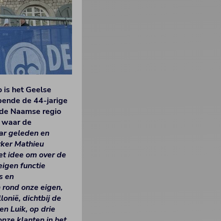
 is het Geelse
pende de 44-jarige
 de Naamse regio
 waar de
ar geleden en
rker Mathieu
et idee om over de
eigen functie
s en
rond onze eigen,
onië, dichtbij de
n Luik, op drie
nze klanten in het