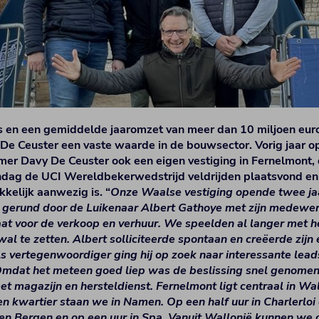
en een gemiddelde jaaromzet van meer dan 10 miljoen euro
De Ceuster een vaste waarde in de bouwsector. Vorig jaar o
r Davy De Ceuster ook een eigen vestiging in Fernelmont,
dag de UCI Wereldbekerwedstrijd veldrijden plaatsvond en
kelijk aanwezig is. “
Onze Waalse vestiging opende twee ja
 gerund door de Luikenaar Albert Gathoye met zijn medewe
taat voor de verkoop en verhuur. We speelden al langer met h
wal te zetten. Albert solliciteerde spontaan en creëerde zijn 
s vertegenwoordiger ging hij op zoek naar interessante lead
dat het meteen goed liep was de beslissing snel genomen 
t magazijn en hersteldienst. Fernelmont ligt centraal in Wall
 kwartier staan we in Namen. Op een half uur in Charlerloi e
 en Bergen en op een uur in Spa. Vanuit Wallonië kunnen we o