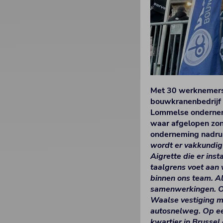
Met 30 werknemers 
bouwkranenbedrijf 
Lommelse onderneme
waar afgelopen zon
onderneming nadruk
wordt er vakkundig
Aigrette die er ins
taalgrens voet aan 
binnen ons team. Al
samenwerkingen. Om
Waalse vestiging me
autosnelweg. Op een
kwartier in Brussel