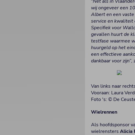
“
Net als in Vlaander
wij ongeveer een 10
Albert en een vaste 
service en kwaliteit
Specifiek voor Wall
gevallen huurt de kl
testfase waarmee w
huurgeld op het ein
een effectieve aank
dankbaar voor zijn
”,
Van links naar rech
Vooraan: Laura Ver
Foto 's: © De Ceus
Wielrennen
Als hoofdsponsor v
wielrensters
Alicia