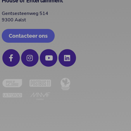
House of Entertainment
Gentsesteenweg 514
9300 Aalst
Contacteer ons