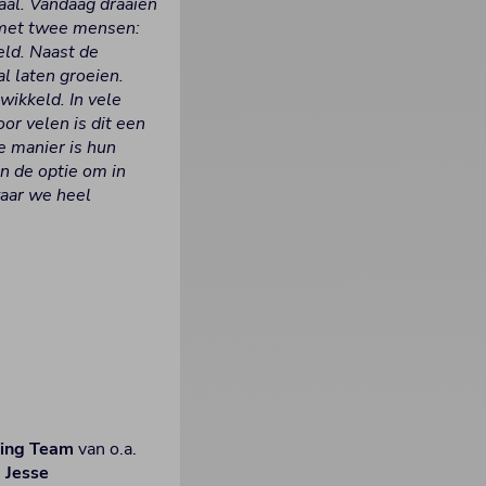
aal. Vandaag draaien
e met twee mensen:
eld. Naast de
al laten groeien.
ikkeld. In vele
or velen is dit een
 manier is hun
n de optie om in
waar we heel
ling Team
van o.a.
e
Jesse