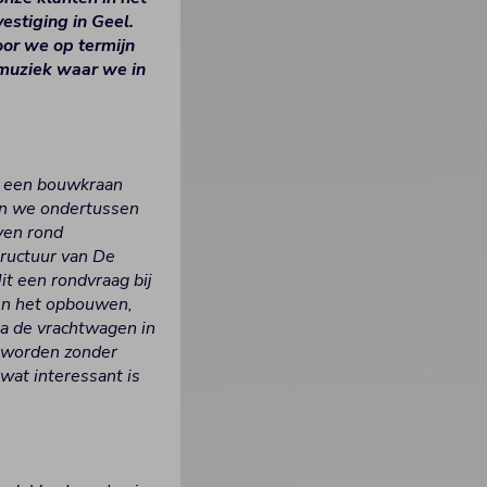
stiging in Geel.
oor we op termijn
tmuziek waar we in
r een bouwkraan
ijn we ondertussen
jven rond
tructuur van De
t een rondvraag bij
en het opbouwen,
a de vrachtwagen in
t worden zonder
wat interessant is