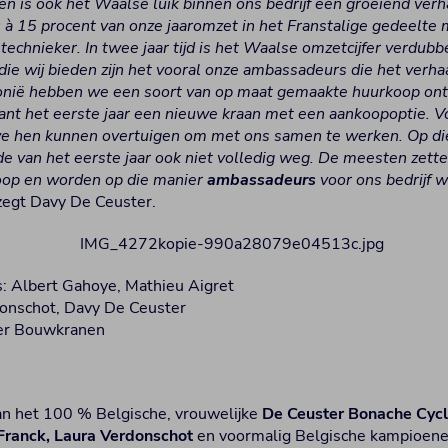
en is ook het Waalse luik binnen ons bedrijf een groeiend verh
 à 15 procent van onze jaaromzet in het Franstalige gedeelt
technieker. In twee jaar tijd is het Waalse omzetcijfer verdubb
 die wij bieden zijn het vooral onze ambassadeurs die het verha
onië hebben we een soort van op maat gemaakte huurkoop ontw
ant het eerste jaar een nieuwe kraan met een aankoopoptie. Vo
e hen kunnen overtuigen om met ons samen te werken. Op die
de van het eerste jaar ook niet volledig weg. De meesten zette
oop en worden op die manier
ambassadeurs
voor ons bedrijf 
 zegt Davy De Ceuster.
ts: Albert Gahoye, Mathieu Aigret
donschot, Davy De Ceuster
ter Bouwkranen
an het 100 % Belgische, vrouwelijke
De Ceuster Bonache Cyc
 Franck, Laura Verdonschot
en voormalig Belgische kampioen