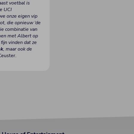
ast voetbal is
de UCI
we onze eigen vip
t, die opnieuw ‘de
ie combinatie van
amen met Albert op
ijn vinden dat ze
ak
, maar ook de
Ceuster.