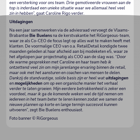
een versterking voor ons team. Drie gemotiveerde vrouwen aan de
top is inderdaad een unieke situatie waar we allemaal heel veel
zin in hebben
”, gaat Caroline Rigo verder.
Uitdagingen
Na een jaar samenwerken via de adviesraad vervoegt de Vlaams-
Brabantse
Bie Buelens
na de kerstvakantie het RiGorgeous-team,
waar ze als Co-CEO de focus legt op alles wat te maken heeft met
klanten. De voormalige CEO van o.a. RetailDetail kondigde twee
maanden geleden al haar afscheid aan bij modeketen e5, waar ze
het afgelopen jaar projectmatig als COO aan de slag was. “
Door
de warme gesprekken met Caroline en haar team heb ik
ontzettend veel zin om mijn jarenlange ervaring binnen de retail,
maar ook met het aansturen en coachen van mensen te delen.
Dankzij de standvastige, solide basis zijn er heel wat
uitdagingen
en
mogelijkheden
om op een organische manier het verhaal
verder te laten groeien. Mijn eerdere betrokkenheid is zeker een
voordeel, maar ik ga de komende weken wel de tijd nemen om
iedereen in het team beter te leren kennen zodat we samen de
nieuwe plannen op korte en lange termijn succesvol kunnen
uitvoeren
”, zegt Bie Buelens enthousiast.
Foto banner © RiGorgeous