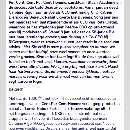
Pur Cent, Cent Pur Cent Homme, i.am.klean, Blush Academy en
de succesvolle Café Beauté-conceptstores. Vanaf januari deelt
Caroline Rigo haar functie als CEO met huidig CFO Katrien
Dierickx én Benelux Retail Experte Bie Buelens. Vorig jaar liep
het mandaat van laatstgenoemde af als CEO van RetailDetail,
waardoor ze het afgelopen jaar interim-COO op projectbasis
was bij modeketen e5. Vanaf 8 januari gaat de 58-jarige Bie
met haar jarenlange ervaring aan de slag als Co-CEO bij
RiGorgeous, waar ze trouwens al een jaar zetelt in de raad van
advies. “
Met Bie erbij is onze puzzel compleet en kunnen we
samen met het bedrijf, onze werknemers en onze klanten
verder groeien. Binnen het team legt Bie de focus op alles wat
te maken heeft met onze klanten, waardoor ze overschrijdend
werkt over alle divisies. We zijn erg blij met haar komst. Naast
haar hartverwarmende, innemende persoonlijkheid, heeft ze
massa’s ervaring waar we allemaal veel van kunnen leren
”,
zegt Caroline Rigo.
Belgisch
ste
Met o.a. de 1000
apotheek in het vooruitzicht, de succesvolle
lanceringen van de
Cent Pur Cent Homme
verzorgingsproducten,
het uitverkochte
KabukiFest
, een exclusieve make-upcollectie met
het Belgische kledingmerk
CKS
en de eerste internationale
stappen, was het voor de Hasseltse beautyonderneemster
Caroline Rigo (RiGorgeous) opnieuw een succesvol jaar. “
Het is
nog even wachten op de cijfers, maar het ziet er wel naar uit dat