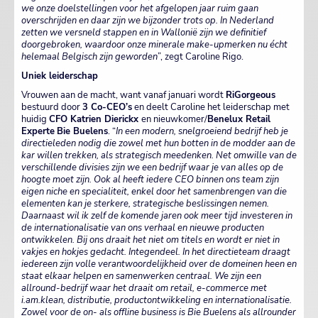
we onze doelstellingen voor het afgelopen jaar ruim gaan
overschrijden en daar zijn we bijzonder trots op. In Nederland
zetten we versneld stappen en in Wallonië zijn we definitief
doorgebroken, waardoor onze minerale make-upmerken nu écht
helemaal Belgisch zijn geworden
”, zegt Caroline Rigo.
Uniek leiderschap
Vrouwen aan de macht, want vanaf januari wordt
RiGorgeous
bestuurd door
3 Co-CEO’s
en deelt Caroline het leiderschap met
huidig
CFO Katrien Dierickx
en nieuwkomer/
Benelux Retail
Experte
Bie Buelens
. “
In een modern, snelgroeiend bedrijf heb je
directieleden nodig die zowel met hun botten in de modder aan de
kar willen trekken, als strategisch meedenken. Net omwille van de
verschillende divisies zijn we een bedrijf waar je van alles op de
hoogte moet zijn. Ook al heeft iedere CEO binnen ons team zijn
eigen niche en specialiteit, enkel door het samenbrengen van die
elementen kan je sterkere, strategische beslissingen nemen.
Daarnaast wil ik zelf de komende jaren ook meer tijd investeren in
de internationalisatie van ons verhaal en nieuwe producten
ontwikkelen. Bij ons draait het niet om titels en wordt er niet in
vakjes en hokjes gedacht. Integendeel. In het directieteam draagt
iedereen zijn volle verantwoordelijkheid over de domeinen heen en
staat elkaar helpen en samenwerken centraal. We zijn een
allround-bedrijf waar het draait om retail, e-commerce met
i.am.klean, distributie, productontwikkeling en internationalisatie.
Zowel voor de on- als offline business is Bie Buelens als allrounder