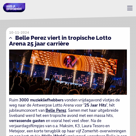
10-11-2024
Belle Perez viert in tropische Lotto
Arena 25 jaar carrière
Ruim
3000 muziekliefhebbers
vonden vrijdagavond vlotjes de
weg naar de Antwerpse Lotto Arena voor
’25 Jaar Hits’
, hét
jubileumconcert van
Belle Perez
. Samen met haar uitgebreide
liveband werd het een tropische avond met een massa hits,
verrassende gasten
en vooral heel veel sfeer. Na de
verjaardagsfilmpjes van o.a. Maksim, K3, Laura Tesoro en
Metejoor, een korte terugblik op haar vijf Zomerhit-overwinningen