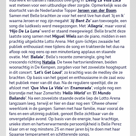
vuurwerk en dansers naadloos overging in ‘
Living La Vida Loca’
wat meteen voor een uitbundige sfeer zorgde. Opmerkelijk was de
doortocht van de Nederlandse Topper
Jeroen van der Boom
.
Samen met Belle brachten ze voor het eerst live hun duet ‘Jij en Ik’
waarna Jeroen er nog zijn megahit ‘
Jij Bent Zo’
aan toevoegde, een
song die luidkeels werd meegezongen. Met ‘
Allegria
’, maar vooral
‘Hijo De La Luna’
werd er staand meegewiegd. Belle bracht deze
laatste song samen met
Miguel Wiels
aan de piano, midden in een
prachtig uitgelichte Lotto Arena. Met gsm-lichtjes zwaaide het
publiek enthousiast mee tijdens de song en trakteerde het duo na
afloop ook nog eens op een minutenlang applaus en staande
ovatie. Met ‘
Bailale’
, Belle’s recente zomersingle, ging het
crescendo richting
Natalia
. De twee hartsvriendinnen, beiden
woonachtig in De Kempen, zorgden voor het zoveelste hoogtepunt
in dit concert.
‘Let’s Get Loud’
, zo krachtig was de medley die ze
brachten. Op basis van het gejoel en enthousiasme in de zaal wou
het publiek meer van dit duo. Na de reguliere speeltijd, die ze
afsloot met ‘
Que Viva La Vida’
en ‘
Enamorada’
, volgde nog een
bisrondje met haar Zomerhits ‘
Hello World’
en ‘
El Mundo
Bailando’
. Na een zoveelste staande ovatie liep de Lotto Arena
langzaam leeg, terwijl er hier en daar nog een ‘
Ohwee ohwee’
weerklonk in de gangen. Samen met haar familie, maar vooral de
fans en een uitzinnig publiek, genoot Belle zichtbaar van de
onvergetelijke avond. Op basis van de energie, haar krachtige,
unieke stem en hartverwarmende persoonlijkheid is Belle Perez
klaar om er nog minstens 25 en meer jaren bij te doen met haar
Spaanse temperament en schitterende songs.