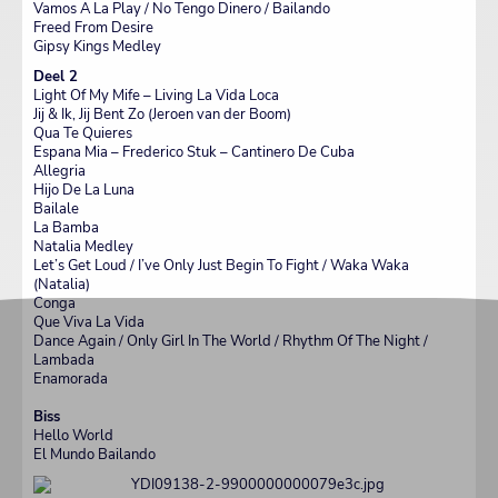
Vamos A La Play / No Tengo Dinero / Bailando
Freed From Desire
Gipsy Kings Medley
Deel 2
Light Of My Mife – Living La Vida Loca
Jij & Ik, Jij Bent Zo (Jeroen van der Boom)
Qua Te Quieres
Espana Mia – Frederico Stuk – Cantinero De Cuba
Allegria
Hijo De La Luna
Bailale
La Bamba
Natalia Medley
Let’s Get Loud / I’ve Only Just Begin To Fight / Waka Waka
(Natalia)
Conga
Que Viva La Vida
Dance Again / Only Girl In The World / Rhythm Of The Night /
Lambada
Enamorada
Biss
Hello World
El Mundo Bailando