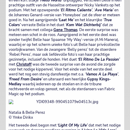
en een kort stukje
‘Hello World’
unplugged, verscheen Belle in een
prachtige outfit van de Hasseltse ontwerper Nicky Vankets op het
podium. Met het opzwepende ‘
El Ritmo Caliente’
, ‘
Ave Maria’
en
de Johannes Genard-versie van ‘Honeybee’ zat de sfeer er meteen
goed in. Na het aangrijpende
‘Laat Me’
en het kleurrijke ‘
True
Colors’
verraste Belle in het duet ‘
Kom Wat Dichterbij’
dat ze
bracht samen met collega
Gene Thomas
. De eerste surprise was
meteen een schot in de roos. Aangrijpend in het eerste deel was
zonder twijfel Belle haar Spaanse ‘My Way’-versie (A Mi Manera),
waarbij er op het scherm unieke foto’s uit Belle haar privécollectie
voorbijkwamen. Van de zwangere ‘Belly perez’ tot de stoerdere
‘Rebel Perez’, maar ook liefdevolle foto’s van haar prachtige
gezinnetje, inclusief de honden. Het duet
‘El Ritmo De La Passion’
met
Christoff
was de tweede surprise van de avond die zorgde
voor het nodige kippenvel. Voor het einde van het eerste deel
werd het nog een stevig dansfeestje met o.a. ‘
Vamos A La Playa’
,
‘Freed From Desire’
en uiteraard een heerlijke
Gypsy Kings-
Medley
waarbij iedereen op de stoelen en in de tribune
rechtveerde en volop genoot, net als de sterdansers van Fabric
Magic op het podium.
Natalia & Belle Perez
© Ymke Dirikx
Het tweede deel begon met
‘Light Of My Life’
dat met het nodige