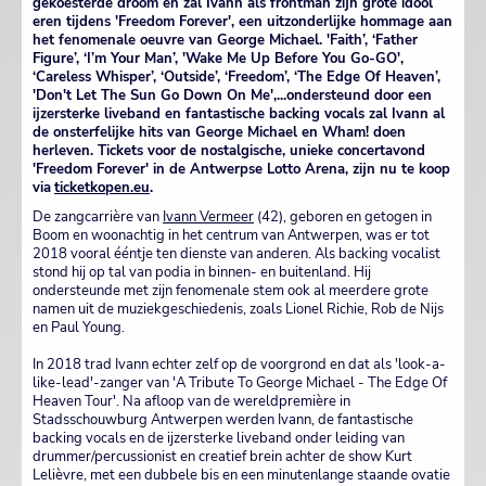
gekoesterde droom en zal Ivann als frontman zijn grote idool
eren tijdens 'Freedom Forever', een uitzonderlijke hommage aan
het fenomenale oeuvre van George Michael. 'Faith’, ‘Father
Figure’, ‘I’m Your Man’, 'Wake Me Up Before You Go-GO',
‘Careless Whisper’, ‘Outside’, ‘Freedom’, ‘The Edge Of Heaven’,
'Don't Let The Sun Go Down On Me',...ondersteund door een
ijzersterke liveband en fantastische backing vocals zal Ivann al
de onsterfelijke hits van George Michael en Wham! doen
herleven. Tickets voor de nostalgische, unieke concertavond
'Freedom Forever' in de Antwerpse Lotto Arena, zijn nu te koop
via
ticketkopen.eu
.
De zangcarrière van
Ivann Vermeer
(42), geboren en getogen in
Boom en woonachtig in het centrum van Antwerpen, was er tot
2018 vooral ééntje ten dienste van anderen. Als backing vocalist
stond hij op tal van podia in binnen- en buitenland. Hij
ondersteunde met zijn fenomenale stem ook al meerdere grote
namen uit de muziekgeschiedenis, zoals Lionel Richie, Rob de Nijs
en Paul Young.
In 2018 trad Ivann echter zelf op de voorgrond en dat als 'look-a-
like-lead'-zanger van 'A Tribute To George Michael - The Edge Of
Heaven Tour'. Na afloop van de wereldpremière in
Stadsschouwburg Antwerpen werden Ivann, de fantastische
backing vocals en de ijzersterke liveband onder leiding van
drummer/percussionist en creatief brein achter de show Kurt
Lelièvre, met een dubbele bis en een minutenlange staande ovatie