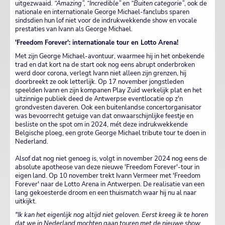
uitgezwaaid.
“Amazing”, “Incredible”
en
“Buiten categorie”
, ook de
nationale en internationale George Michael-fanclubs sparen
sindsdien hun lof niet voor de indrukwekkende show en vocale
prestaties van Ivann als George Michael.
'Freedom Forever': internationale tour en Lotto Arena!
Met zijn George Michael-avontuur, waarmee hij in het onbekende
trad en dat kort na de start ook nog eens abrupt onderbroken
werd door corona, verlegt Ivann niet alleen zijn grenzen, hij
doorbreekt ze ook letterlijk. Op 17 november jongstleden
speelden Ivann en zijn kompanen Play Zuid werkelijk plat en het
uitzinnige publiek deed de Antwerpse eventlocatie op z'n
grondvesten daveren. Ook een buitenlandse concertorganisator
was bevoorrecht getuige van dat onwaarschijnlijke feestje en
besliste on the spot om in 2024, mét deze indrukwekkende
Belgische ploeg, een grote George Michael tribute tour te doen in
Nederland.
Alsof dat nog niet genoeg is, volgt in november 2024 nog eens de
absolute apotheose van deze nieuwe 'Freedom Forever'-tour in
eigen land. Op 10 november trekt Ivann Vermeer met 'Freedom
Forever' naar de Lotto Arena in Antwerpen. De realisatie van een
lang gekoesterde droom en een thuismatch waar hij nu al naar
uitkijkt.
"Ik kan het eigenlijk nog altijd niet geloven.
Eerst kreeg ik te horen
dat we in Nederland mochten gaan t
ouren met de nieuwe show