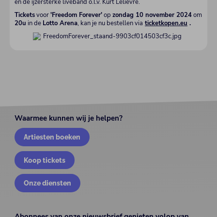
en de ijzersterke liveband o.l.v. Kurt Lelièvre.
Tickets
voor
'Freedom Forever'
op
zondag 10 november 2024
om
20u
in de
Lotto Arena
, kan je nu bestellen via
ticketkopen.eu
.
Waarmee kunnen wij je helpen?
Artiesten boeken
Koop tickets
Onze diensten
Abonnees van onze nieuwsbrief genieten volop van