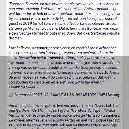
'Freedom Forever' en dan kwam het nieuws van de Lotto Arena er
nog eens bovenop. Dat laatste is voor mij als Antwerpenaar echt
wel bijzonder. Ik heb er al wel gestaan, maar dan als backing vocal
bij o.a. Lionel Richie en Rob de Nijs, en ook een keertje als special
guest in 2019 bij het concert van de Nederlandse Glennis Grace,
als George Michael trouwens. Dat ik het nu als frontman van onze
eigen George Michael tribute mag doen, dat overtreft mijn wildste
dromen.
Kurt Lelièvre, drummer/percussionist en creatief brein achter het
concept, en ik hebben jarenlang gewerkt en gesleuteld aan de
show. We willen niet de zoveelste George Michael tribute show
zijn, maar de mensen een unieke avond bezorgen, een respectvolle
viering van de onwaarschijnlijke artiest die George was. 'Freedom
Forever' wordt onze ultieme hommage aan hem en de Lotto Arena
de apotheose daarvan. Nooit verwacht, wel gehoopt dat we dit
ooit zouden kunnen doen en je ziet...you gotta have faith!"
- Ivann Vermeer -
Verwacht je aan weergaloze live versies van ‘Faith’, ‘Don’t Let The
Sun Go Down On Me’, ‘Father Figure’, ‘Careless Whisper’, ‘Wake
Me Up’ en de rest van de onsterfelijke George Michael-klassiekers.
Ze komen allemaal even geloofwaardig en met het nodige respect
aan bod in de show, met dank ook aan de uitzonderlijke backings