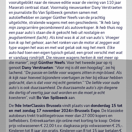
vooruitgeblikt naar de nieuwe editie waar de viering van 110 jaar
Maserati centraal staat. Voormalig nieuwsanker Dany Verstraeten
en journaliste Bo Van Spilbeeck genoten samen met
autoliefhebber en zanger Günther Neefs van de prachtig
uitgelichte, stralende wagens met een geschiedenis. “
Ik heb lang
mijn zangcarrière gecombineerd als autoverkoper. Ik heb thuis nog
een paar auto’s staan die ik gekocht heb uit nostalgie en
jeugdsentiment (lacht). Als kind was ik al zot van auto’s. Vroeger
kon ik op het gehoor, aan het ronken van de motor al zeggen wat
type wagen het was en met wat geluk ook nog het merk. Elke
auto had toen een eigen typisch geluid, een groot verschil met wat
er vandaag rondrijdt. Die nieuwe wagens herken ik niet meer op
die manier
”, zegt
Günther Neefs
. Voor het tweede jaar op rij
genoot
Dany Verstraeten
: “
Voor mij is dit een hoogdag
”, zei hij
lachend. “
De passie en liefde voor wagens zitten in mijn bloed. Als
ik kijk naar hoeveel bijzondere voertuigen ze hier bij elkaar hebben
gebracht, dan is dat voor mij echt genieten.”
“
De liefde voor oude
auto’s is ook duurzaamheid. De duurzaamste auto’s zijn diegene
die dertig of veertig jaar oud worden en die moet je echt
koesteren
”, vult
Bo Van Spilbeeck
aan.
De
9de InterClassics Brussels
vindt plaats van
donderdag 15 tot
en met zondag 17 november 2024
in
Brussels Expo
. De klassieke
autobeurs trekt traditiegetrouw meer dan 27.000 kopers en
liefhebbers. Entreekaarten zijn online met korting te koop: Online
prijs volwassenen € 22,00 t.o.v. dagkassa prijs volwassenen € 25,-.
Kinderen tot 8 jaar zijn gratis. Kinderen van 8 tot 15 jaar betalen €