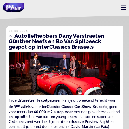
15-11-2024
Autoliefhebbers Dany Verstraeten,
Günther Neefs en Bo Van Spilbeeck
gespot op InterClassics Brussels
In de
Brusselse Heyzelpaleizen
kan je dit weekend terecht voor
de
de
9
editie
van
InterClassics Classic Car Show Brussels
, goed
voor meer dan
40.000 m2
autoplezier
met een gevarieerd aanbod
en topcollecties van old- en youngtimers, classic- en supercars.
Gisterenavond werd er, tijdens de exclusieve
Preview Night
met
een maaltijd bereid door sterrenchef
David Martin (La Paix)
,