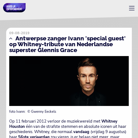
09-08-2019
Antwerpse zanger Ivann 'special guest'
op Whitney-tribute van Nederlandse
superster Glennis Grace
foto Ivann: © Gwenny Eeckels
Op 11 februari 2012 verloor de muziekwereld met
Whitney
Houston
één van de strafste stemmen en absolute iconen uit haar
geschiedenis. Whitney, die normaal
vandaag
(vrijdag 9 augustus)
haar
56ste verjaardag
zou vieren, is er helaas niet meer, maar