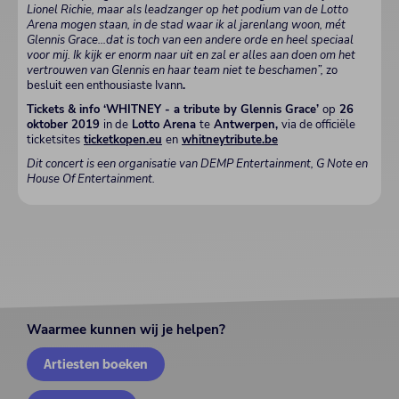
Lionel Richie, maar als leadzanger op het podium van de Lotto
Arena mogen staan, in de stad waar ik al jarenlang woon, mét
Glennis Grace…dat is toch van een andere orde en heel speciaal
voor mij. Ik kijk er enorm naar uit en zal er alles aan doen om het
vertrouwen van Glennis en haar team niet te beschamen”,
zo
besluit een enthousiaste Ivann
.
Tickets & info ‘WHITNEY - a tribute by Glennis Grace’
op
26
oktober 2019
in de
Lotto Arena
te
Antwerpen,
via de officiële
ticketsites
ticketkopen.eu
en
whitneytribute.be
Dit concert is een organisatie van DEMP Entertainment, G Note en
House Of Entertainment.
Waarmee kunnen wij je helpen?
Artiesten boeken