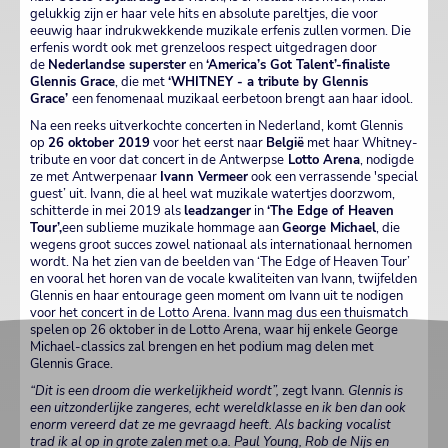
gelukkig zijn er haar vele hits en absolute pareltjes, die voor
eeuwig haar indrukwekkende muzikale erfenis zullen vormen. Die
erfenis wordt ook met grenzeloos respect uitgedragen door
de
Nederlandse superster
en
‘America’s Got Talent’-finaliste
Glennis Grace
, die met
‘WHITNEY - a tribute by Glennis
Grace’
een fenomenaal muzikaal eerbetoon brengt aan haar idool.
Na een reeks uitverkochte concerten in Nederland, komt Glennis
op
26 oktober 2019
voor het eerst naar
België
met haar Whitney-
tribute en voor dat concert in de Antwerpse
Lotto Arena
, nodigde
ze met Antwerpenaar
Ivann Vermeer
ook een verrassende 'special
guest’ uit. Ivann, die al heel wat muzikale watertjes doorzwom,
schitterde in mei 2019 als
leadzanger
in
‘The Edge of Heaven
Tour’,
een sublieme muzikale hommage aan
George Michael
, die
wegens groot succes zowel nationaal als internationaal hernomen
wordt. Na het zien van de beelden van ‘The Edge of Heaven Tour’
en vooral het horen van de vocale kwaliteiten van Ivann, twijfelden
Glennis en haar entourage geen moment om Ivann uit te nodigen
voor het concert in de Lotto Arena. Ivann mag dus een thuismatch
spelen op 26 oktober in de Lotto Arena, waar hij enkele George
Michael-classics zal brengen en het podium mag delen met
Glennis Grace.
“Dit is een droom die werkelijkheid wordt”,
zegt Ivann
. Glennis is
een uitzonderlijke zangeres, echt wereldklasse en ik ben dan ook
enorm vereerd dat ze me gevraagd heeft. Als backing vocalist
trad ik al op in grote zalen met o.a. Paul Young, Rob de Nijs en