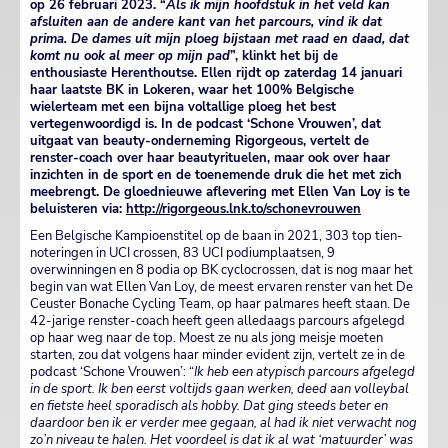
op 26 februari 2023. “
Als ik mijn hoofdstuk in het veld kan
afsluiten aan de andere kant van het parcours, vind ik dat
prima. De dames uit mijn ploeg bijstaan met raad en daad, dat
komt nu ook al meer op mijn pad
”, klinkt het bij de
enthousiaste Herenthoutse. Ellen rijdt op zaterdag 14 januari
haar laatste BK in Lokeren, waar het 100% Belgische
wielerteam met een bijna voltallige ploeg het best
vertegenwoordigd is. In de podcast ‘Schone Vrouwen’, dat
uitgaat van beauty-onderneming Rigorgeous, vertelt de
renster-coach over haar beautyrituelen, maar ook over haar
inzichten in de sport en de toenemende druk die het met zich
meebrengt. De gloednieuwe aflevering met Ellen Van Loy is te
beluisteren via:
http://rigorgeous.lnk.to/schonevrouwen
Een Belgische Kampioenstitel op de baan in 2021, 303 top tien-
noteringen in UCI crossen, 83 UCI podiumplaatsen, 9
overwinningen en 8 podia op BK cyclocrossen, dat is nog maar het
begin van wat Ellen Van Loy, de meest ervaren renster van het De
Ceuster Bonache Cycling Team, op haar palmares heeft staan. De
42-jarige renster-coach heeft geen alledaags parcours afgelegd
op haar weg naar de top. Moest ze nu als jong meisje moeten
starten, zou dat volgens haar minder evident zijn, vertelt ze in de
podcast ‘Schone Vrouwen’: “
Ik heb een atypisch parcours afgelegd
in de sport. Ik ben eerst voltijds gaan werken, deed aan volleybal
en fietste heel sporadisch als hobby. Dat ging steeds beter en
daardoor ben ik er verder mee gegaan, al had ik niet verwacht nog
zo’n niveau te halen. Het voordeel is dat ik al wat ‘matuurder’ was