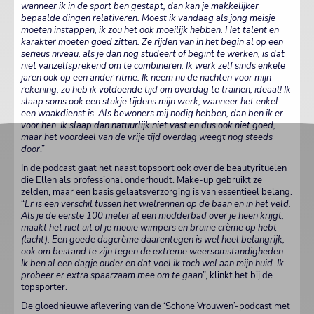
wanneer ik in de sport ben gestapt, dan kan je makkelijker
bepaalde dingen relativeren. Moest ik vandaag als jong meisje
moeten instappen, ik zou het ook moeilijk hebben. Het talent en
karakter moeten goed zitten. Ze rijden van in het begin al op een
serieus niveau, als je dan nog studeert of begint te werken, is dat
niet vanzelfsprekend om te combineren. Ik werk zelf sinds enkele
jaren ook op een ander ritme. Ik neem nu de nachten voor mijn
rekening, zo heb ik voldoende tijd om overdag te trainen, ideaal!
Ik
slaap soms ook een stukje tijdens mijn werk, wanneer het enkel
een waakdienst is. Als bewoners mij nodig hebben, dan ben ik er
voor hen. Ik slaap dan natuurlijk niet vast en dus ook niet goed,
maar het voordeel van de vrije tijd overdag weegt nog steeds
door
.”
In de podcast gaat het naast topsport ook over de beautyrituelen
die Ellen als professional onderhoudt. Make-up gebruikt ze
zelden, maar een basis gelaatsverzorging is van essentieel belang.
“
Er is een verschil tussen het wielrennen op de baan en in het veld.
Als je de eerste 100 meter al een modderbad over je heen krijgt,
maakt het niet uit of je mooie wimpers en bruine crème op hebt
(lacht). Een goede dagcrème daarentegen is wel heel belangrijk,
ook om bestand te zijn tegen de extreme weersomstandigheden.
Ik ben al een dagje ouder en dat voel ik toch wel aan mijn huid. Ik
probeer er extra spaarzaam mee om te gaan
”, klinkt het bij de
topsporter.
De gloednieuwe aflevering van de ‘Schone Vrouwen’-podcast met