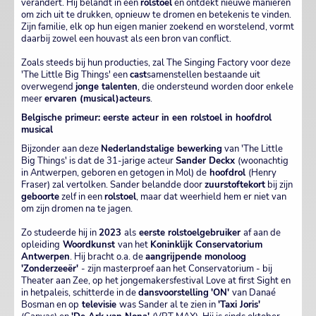
verandert. Hij belandt in een
rolstoel
en ontdekt nieuwe manieren
om zich uit te drukken, opnieuw te dromen en betekenis te vinden.
Zijn familie, elk op hun eigen manier zoekend en worstelend, vormt
daarbij zowel een houvast als een bron van conflict.
Zoals steeds bij hun producties, zal The Singing Factory voor deze
'The Little Big Things' een
cast
samenstellen bestaande uit
overwegend
jonge talenten
, die ondersteund worden door enkele
meer
ervaren (musical)acteurs
.
Belgische primeur: eerste acteur in een rolstoel in hoofdrol
musical
Bijzonder aan deze
Nederlandstalige bewerking
van 'The Little
Big Things' is dat de 31-jarige acteur
Sander Deckx
(woonachtig
in Antwerpen, geboren en getogen in Mol) de
hoofdrol
(Henry
Fraser) zal vertolken. Sander belandde door
zuurstoftekort
bij zijn
geboorte
zelf in een
rolstoel
, maar dat weerhield hem er niet van
om zijn dromen na te jagen.
Zo studeerde hij in
2023
als
eerste rolstoelgebruiker
af aan de
opleiding
Woordkunst
van het
Koninklijk Conservatorium
Antwerpen
. Hij bracht o.a. de
aangrijpende monoloog
'Zonderzeeër'
- zijn masterproef aan het Conservatorium - bij
Theater aan Zee, op het jongemakersfestival Love at first Sight en
in hetpaleis, schitterde in de
dansvoorstelling
'ON'
van Danaé
Bosman en op
televisie
was Sander al te zien in
'Taxi Joris'