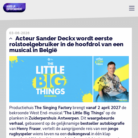
03-06-2026
Acteur Sander Deckx wordt eerste
rolstoelgebruiker in de hoofdrol van een
musical in België
Productiehuis
The Singing Factory
brengt
vanaf 2 april 2027
de
bekroonde West End-musical
'The Little Big Things’
op de
planken in
Zuiderpershuis Antwerpen
. Dit
waargebeurde
verhaal
, gebaseerd op de gelijknamige
bestseller autobiografie
van
Henry Fraser
, vertelt de aangrijpende reis van een
jonge
rugbyspeler
wiens leven na een
duikongeval
in één klap