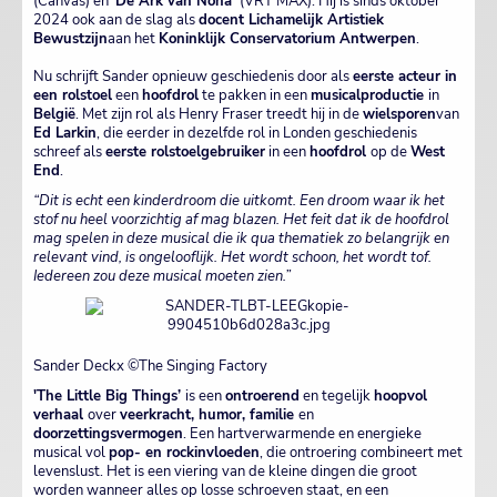
(Canvas) en
'De Ark van Nona'
(VRT MAX). Hij is sinds oktober
2024 ook aan de slag als
docent Lichamelijk Artistiek
Bewustzijn
aan het
Koninklijk Conservatorium Antwerpen
.
Nu schrijft Sander opnieuw geschiedenis door als
eerste acteur in
een rolstoel
een
hoofdrol
te pakken in een
musicalproductie
in
België
. Met zijn rol als Henry Fraser treedt hij in de
wielsporen
van
Ed Larkin
, die eerder in dezelfde rol in Londen geschiedenis
schreef als
eerste rolstoelgebruiker
in een
hoofdrol
op de
West
End
.
“Dit is echt een kinderdroom die uitkomt. Een droom waar ik het
stof nu heel voorzichtig af mag blazen. Het feit dat ik de hoofdrol
mag spelen in deze musical die ik qua thematiek zo belangrijk en
relevant vind, is ongelooflijk. Het wordt schoon, het wordt tof.
Iedereen zou deze musical moeten zien.”
Sander Deckx ©The Singing Factory
'The Little Big Things’
is een
ontroerend
en tegelijk
hoopvol
verhaal
over
veerkracht, humor, familie
en
doorzettingsvermogen
. Een hartverwarmende en energieke
musical vol
pop- en rockinvloeden
, die ontroering combineert met
levenslust. Het is een viering van de kleine dingen die groot
worden wanneer alles op losse schroeven staat, en een