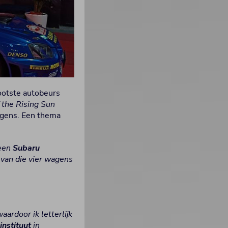
rootste autobeurs
 the Rising Sun
wagens. Een thema
 een
Subaru
e van die vier wagens
ardoor ik letterlijk
nstituut
in