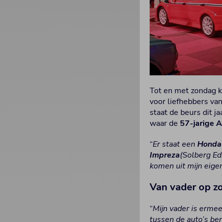
Tot en met zondag k
voor liefhebbers va
staat de beurs dit j
waar de
57-jarige A
“
Er staat een
Honda
Impreza
(Solberg Ed
komen uit mijn eigen
Van vader op z
“
Mijn vader is ermee
tussen de auto’s be