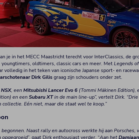
an je in het MECC Maastricht terecht voor InterClassics, de g
n youngtimers, oldtimers, classic cars en meer. Met
Legends of
aar volledig in het teken van iconische Japanse sport- en race
arschotenaar Dirk Gilis
graag zijn schouders onder zet.
 NSX
, een
Mitsubishi Lancer Evo 6
(Tommi Mäkinen Edition),
ition) en een
Subaru XT
in de main line-up”, vertelt Dirk. “Dri
 collectie. Eén niet, maar die staat wel te koop.
”
oon
 begonnen. Naast rally en autocross werkte hij aan Porsches, wa
n opgegroeid
”, gaat Dirk enthousiast verder. “
Aan het
Damiaani