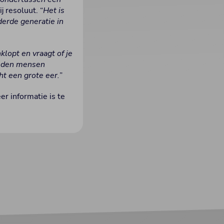
ij resoluut. “
Het is
erde generatie in
lopt en vraagt of je
enden mensen
ht een grote eer.
”
er informatie is te