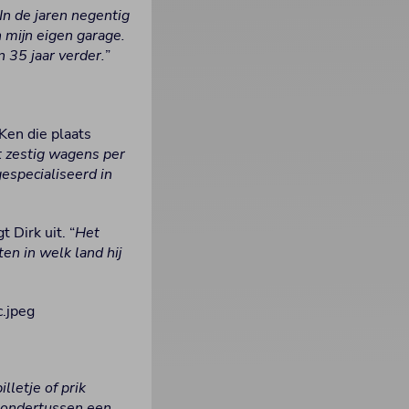
In de jaren negentig
n mijn eigen garage.
n 35 jaar verder.
”
Ken die plaats
ot zestig wagens per
gespecialiseerd in
gt Dirk uit. “
Het
en in welk land hij
lletje of prik
lt ondertussen een