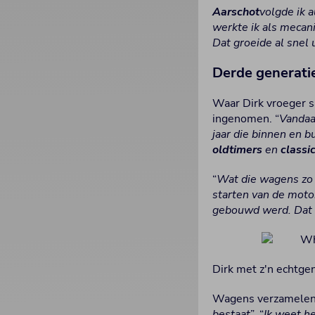
Aarschot
volgde ik 
werkte ik als mecani
Dat groeide al snel 
Derde generati
Waar Dirk vroeger s
ingenomen. “
Vandaag
jaar die binnen en b
oldtimers
en
classi
“
Wat die wagens zo b
starten van de motor
gebouwd werd. Dat g
Dirk met z'n echtge
Wagens verzamelen 
bestaat
”. “
Ik weet he