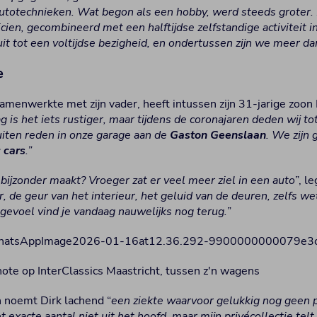
autotechnieken. Wat begon als een hobby, werd steeds groter. 
cien, gecombineerd met een halftijdse zelfstandige activiteit i
uit tot een voltijdse bezigheid, en ondertussen zijn we meer da
e
amenwerkte met zijn vader, heeft intussen zijn 31-jarige zoon 
 is het iets rustiger, maar tijdens de coronajaren deden wij t
uiten reden in onze garage aan de
Gaston Geenslaan
. We zijn 
c cars
.”
ijzonder maakt? Vroeger zat er veel meer ziel in een auto
”, le
, de geur van het interieur, het geluid van de deuren, zelfs wet
evoel vind je vandaag nauwelijks nog terug.
”
note op InterClassics Maastricht, tussen z'n wagens
noemt Dirk lachend “
een ziekte waarvoor gelukkig nog geen pi
t exacte aantal niet uit het hoofd, maar mijn privécollectie te