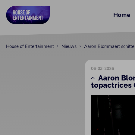
Home
House of Entertainment
Nieuws
Aaron Blommaert schitter
06-03-2026
Aaron Blom
topactrices