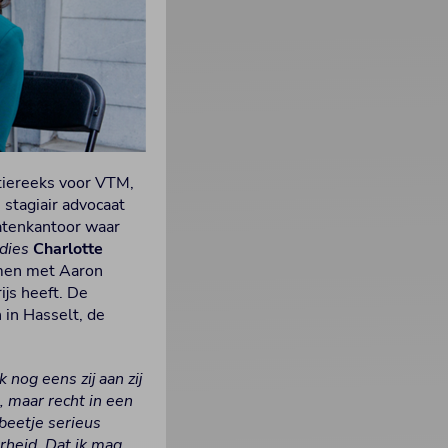
ctiereeks voor VTM,
 stagiair advocaat
atenkantoor waar
adies
Charlotte
amen met Aaron
ijs heeft. De
in Hasselt, de
 nog eens zij aan zij
n, maar recht in een
beetje serieus
arheid. Dat ik mag