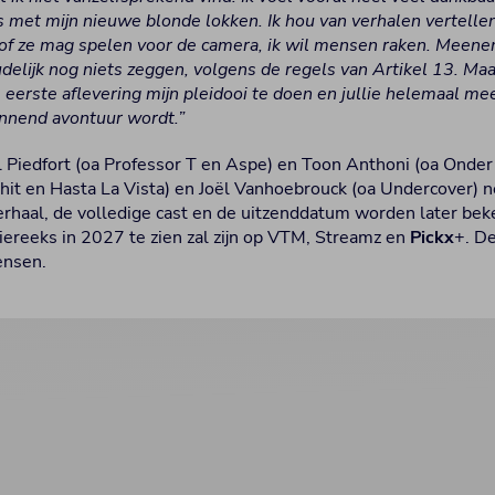
fs met mijn nieuwe blonde lokken. Ik hou van verhalen vertellen.
of ze mag spelen voor de camera, ik wil mensen raken. Meene
delijk nog niets zeggen, volgens de regels van Artikel 13. Maa
 eerste aflevering mijn pleidooi te doen en jullie helemaal me
annend avontuur wordt.”
l Piedfort (oa Professor T en Aspe) en Toon Anthoni (oa Onder
hit en Hasta La Vista) en Joël Vanhoebrouck (oa Undercover) 
erhaal, de volledige cast en de uitzenddatum worden later b
ctiereeks in 2027 te zien zal zijn op VTM, Streamz en
Pickx
+. De
ensen.