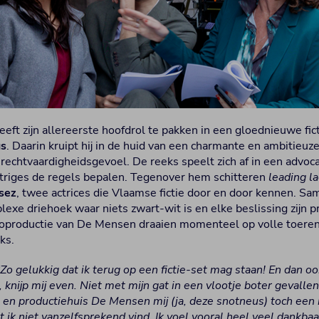
eeft zijn allereerste hoofdrol te pakken in een gloednieuwe fi
us
. Daarin kruipt hij in de huid van een charmante en ambitieuze
echtvaardigheidsgevoel. De reeks speelt zich af in een advoc
ntriges de regels bepalen. Tegenover hem schitteren
leading l
sez
, twee actrices die Vlaamse fictie door en door kennen. S
xe driehoek waar niets zwart-wit is en elke beslissing zijn pr
productie van De Mensen draaien momenteel op volle toeren 
ks.
“Zo gelukkig dat ik terug op een fictie-set mag staan! En dan ook
, knijp mij even. Niet met mijn gat in een vlootje boter gevalle
 en productiehuis De Mensen mij (ja, deze snotneus) toch een 
at ik niet vanzelfsprekend vind. Ik voel vooral heel veel dankba