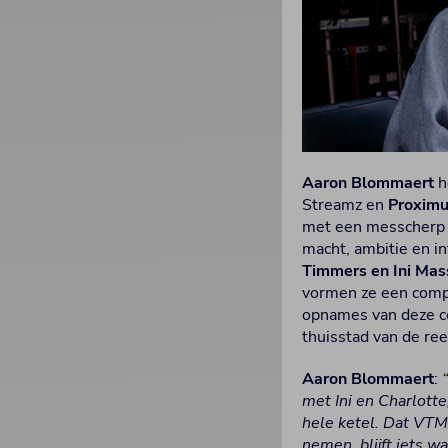
Aaron Blommaert
h
Streamz en
Proxim
met een messcherp r
macht, ambitie en i
Timmers en Ini Mas
vormen ze een comple
opnames van deze co
thuisstad van de ree
Aaron Blommaert
:
met Ini en Charlotte
hele ketel. Dat VTM
nemen, blijft iets w