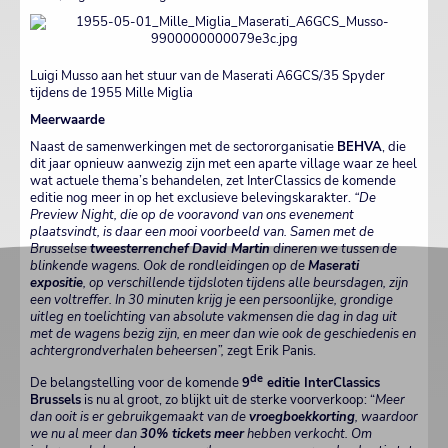
Luigi Musso aan het stuur van de Maserati A6GCS/35 Spyder
tijdens de 1955 Mille Miglia
Meerwaarde
Naast de samenwerkingen met de sectororganisatie
BEHVA
, die
dit jaar opnieuw aanwezig zijn met een aparte village waar ze heel
wat actuele thema’s behandelen, zet InterClassics de komende
editie nog meer in op het exclusieve belevingskarakter.
“De
Preview Night, die op de vooravond van ons evenement
plaatsvindt, is daar een mooi voorbeeld van. Samen met de
Brusselse
tweesterrenchef
David Martin
dineren we tussen de
blinkende wagens. Ook de rondleidingen op de
Maserati
expositie
, op verschillende tijdsloten tijdens alle beursdagen, zijn
een voltreffer. In 30 minuten krijg je een persoonlijke, grondige
uitleg en toelichting van absolute vakmensen die dag in dag uit
met de wagens bezig zijn, en meer dan wie ook de geschiedenis en
achtergrondverhalen beheersen”,
zegt Erik Panis.
de
De belangstelling voor de komende
9
editie InterClassics
Brussels
is nu al groot, zo blijkt uit de sterke voorverkoop: “
Meer
dan ooit is er gebruikgemaakt van de
vroegboekkorting
, waardoor
we nu al meer dan
30% tickets
meer
hebben verkocht. Om