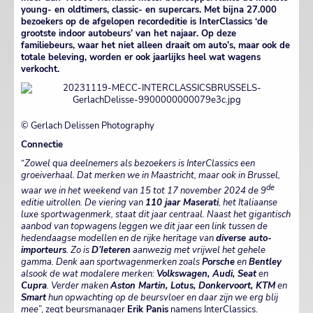
young- en oldtimers, classic- en supercars. Met bijna 27.000
bezoekers op de afgelopen recordeditie is InterClassics ‘de
grootste indoor autobeurs’ van het najaar. Op deze
familiebeurs, waar het niet alleen draait om auto’s, maar ook de
totale beleving, worden er ook jaarlijks heel wat wagens
verkocht.
© Gerlach Delissen Photography
Connectie
“
Zowel qua deelnemers als bezoekers is InterClassics een
groeiverhaal. Dat merken we in Maastricht, maar ook in Brussel,
de
waar we in het weekend van 15 tot 17 november 2024 de 9
editie uitrollen. De viering van
110 jaar Maserati
, het Italiaanse
luxe sportwagenmerk, staat dit jaar centraal. Naast het gigantisch
aanbod van topwagens leggen we dit jaar een link tussen de
hedendaagse modellen en de rijke heritage van
diverse auto-
importeurs
. Zo is
D’Ieteren
aanwezig met vrijwel het gehele
gamma. Denk aan sportwagenmerken zoals
Porsche
en
Bentley
alsook de wat modalere merken:
Volkswagen, Audi, Seat
en
Cupra
. Verder maken
Aston Martin, Lotus, Donkervoort, KTM
en
Smart
hun opwachting op de beursvloer en daar zijn we erg blij
mee
”, zegt beursmanager
Erik Panis
namens InterClassics.