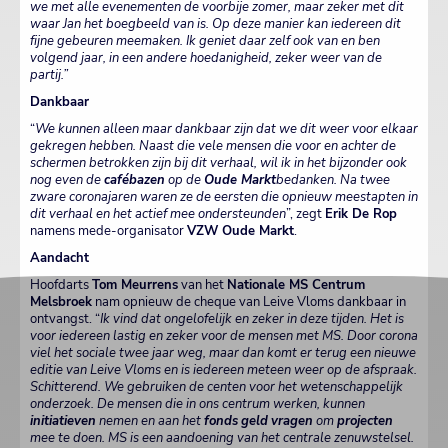
we met alle evenementen de voorbije zomer, maar zeker met dit
waar Jan het boegbeeld van is. Op deze manier kan iedereen dit
fijne gebeuren meemaken. Ik geniet daar zelf ook van en ben
volgend jaar, in een andere hoedanigheid, zeker weer van de
partij.”
Dankbaar
“
We kunnen alleen maar dankbaar zijn dat we dit weer voor elkaar
gekregen hebben. Naast die vele mensen die voor en achter de
schermen betrokken zijn bij dit verhaal, wil ik in het bijzonder ook
nog even de
cafébazen
op de
Oude Markt
bedanken. Na twee
zware coronajaren waren ze de eersten die opnieuw meestapten in
dit verhaal en het actief mee ondersteunden
”, zegt
Erik De Rop
namens mede-organisator
VZW Oude Markt
.
Aandacht
Hoofdarts
Tom Meurrens
van het
Nationale MS Centrum
Melsbroek
nam opnieuw de cheque van Leive Vloms dankbaar in
ontvangst. “
Ik vind dat ongelofelijk en zeker in deze tijden. Het is
voor iedereen lastig en zeker voor de mensen met MS. Door corona
viel het sociale twee jaar weg, maar dan komt er terug een nieuwe
editie van Leive Vloms en is iedereen meteen weer op de afspraak.
Schitterend. We gebruiken de centen voor het wetenschappelijk
onderzoek. De mensen die in ons centrum werken, kunnen
initiatieven
nemen en aan het
fonds
geld
vragen
om
projecten
mee te doen. MS is een aandoening van het centrale zenuwstelsel.