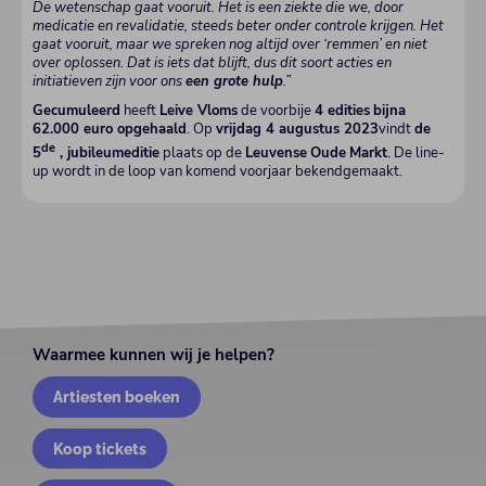
De wetenschap gaat vooruit. Het is een ziekte die we, door
medicatie en revalidatie, steeds beter onder controle krijgen. Het
gaat vooruit, maar we spreken nog altijd over ‘remmen’ en niet
over oplossen. Dat is iets dat blijft, dus dit soort acties en
initiatieven zijn voor ons
een grote hulp
.”
Gecumuleerd
heeft
Leive Vloms
de voorbije
4 edities
bijna
62.000 euro opgehaald
. Op
vrijdag 4 augustus 2023
vindt
de
de
5
, jubileumeditie
plaats op de
Leuvense
Oude
Markt
. De line-
up wordt in de loop van komend voorjaar bekendgemaakt.
Waarmee kunnen wij je helpen?
Artiesten boeken
Koop tickets