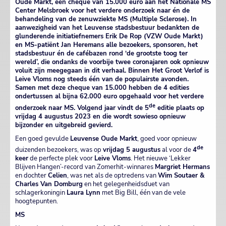
Oude Markt, een cheque van 15.000 euro aan het Nationale MS
Center Melsbroek voor het verdere onderzoek naar én de
behandeling van de zenuwziekte MS (Multiple Sclerose). In
aanwezigheid van het Leuvense stadsbestuur bedankten de
glunderende initiatiefnemers Erik De Rop (VZW Oude Markt)
en MS-patiënt Jan Heremans alle bezoekers, sponsoren, het
stadsbestuur én de cafébazen rond ‘de grootste toog ter
wereld’, die ondanks de voorbije twee coronajaren ook opnieuw
voluit zijn meegegaan in dit verhaal. Binnen Het Groot Verlof is
Leive Vloms nog steeds één van de populairste avonden.
Samen met deze cheque van 15.000 hebben de 4 edities
ondertussen al bijna 62.000 euro opgehaald voor het verdere
de
onderzoek naar MS. Volgend jaar vindt de 5
editie plaats op
vrijdag 4 augustus 2023 en die wordt sowieso opnieuw
bijzonder en uitgebreid gevierd.
Een goed gevulde
Leuvense Oude Markt
, goed voor opnieuw
de
duizenden bezoekers, was op
vrijdag 5 augustus
al voor de
4
keer
de perfecte plek voor
Leive Vloms
. Het nieuwe ‘Lekker
Blijven Hangen’-record van Zomerhit-winnares
Margriet Hermans
en dochter
Celien
, was net als de optredens van
Wim Soutaer &
Charles Van Domburg
en het gelegenheidsduet van
schlagerkoningin
Laura Lynn
met Big Bill, één van de vele
hoogtepunten.
MS