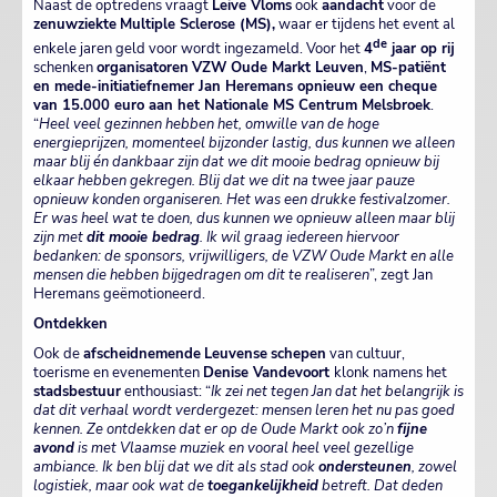
Naast de optredens vraagt
Leive Vloms
ook
aandacht
voor de
zenuwziekte
Multiple Sclerose (MS),
waar er tijdens het event al
de
enkele jaren geld voor wordt ingezameld. Voor het
4
jaar op rij
schenken
organisatoren
VZW Oude Markt Leuven
,
MS-patiënt
en mede-initiatiefnemer Jan Heremans opnieuw een cheque
van 15.000 euro aan het Nationale MS Centrum Melsbroek
.
“
Heel veel gezinnen hebben het, omwille van de hoge
energieprijzen, momenteel bijzonder lastig, dus kunnen we alleen
maar blij én dankbaar zijn dat we dit mooie bedrag opnieuw bij
elkaar hebben gekregen. Blij dat we dit na twee jaar pauze
opnieuw konden organiseren. Het was een drukke festivalzomer.
Er was heel wat te doen, dus kunnen we opnieuw alleen maar blij
zijn met
dit mooie bedrag
. Ik wil graag iedereen hiervoor
bedanken: de sponsors, vrijwilligers, de VZW Oude Markt en alle
mensen die hebben bijgedragen om dit te realiseren
”, zegt Jan
Heremans geëmotioneerd.
Ontdekken
Ook de
afscheidnemende
Leuvense
schepen
van cultuur,
toerisme en evenementen
Denise Vandevoort
klonk namens het
stadsbestuur
enthousiast: “
Ik zei net tegen Jan dat het belangrijk is
dat dit verhaal wordt verdergezet: mensen leren het nu pas goed
kennen. Ze ontdekken dat er op de Oude Markt ook zo’n
fijne
avond
is met Vlaamse muziek en vooral heel veel gezellige
ambiance. Ik ben blij dat we dit als stad ook
ondersteunen
, zowel
logistiek, maar ook wat de
toegankelijkheid
betreft. Dat deden