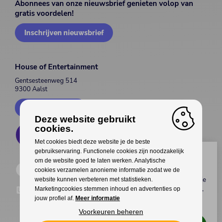
Abonnees van onze nieuwsbrief genieten volop van
gratis voordelen!
Inschrijven nieuwsbrief
House of Entertainment
Gentsesteenweg 514
9300 Aalst
Contacteer ons
Deze website gebruikt
cookies.
Met cookies biedt deze website je de beste
gebruikservaring. Functionele cookies zijn noodzakelijk
Wil jij genieten van gratis
om de website goed te laten werken. Analytische
voordelen?
cookies verzamelen anonieme informatie zodat we de
Koop als eerste
tickets
,
meet & greets
met je
website kunnen verbeteren met statistieken.
favoriete artiest(en), interessante
kortingen
,
Marketingcookies stemmen inhoud en advertenties op
upgrades
van je tickets en veel meer
jouw profiel af.
Meer informatie
exclusieve voordelen
!
Voorkeuren beheren