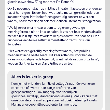
gloednieuwe show 'Zing mee met De Romeo’s'.
Op 16 november staan ze in Ethias Theater Hasselt en brengen ze
naast hun eigen hits ook heel wat leuke meezingers die iedereen
kan meezingen! Het belooft een geweldig concert te worden,
waarbij naast meezingen ook mee dansen uiteraard is toegestaan.
"We kijken er enorm naar uit om terug onze geweldige
meezingformule uit de kast te halen. Ik zou het leuk vinden als alle
mensen hun lijstje met favoriete liedjes doorsturen naar ons. Dan
kunnen wij een leuke setlist samenstellen", zegt Chris Van
Tongelen.
"Het wordt een gezellig meezingfeest waarbij het publiek
meegeniet in de beste seats. Dit keer rollen wij voor hen de
spreekwoordelijke rode loper uit, want het draait om onze fans",
voegen Gunther Levi en Davy Gilles eraan toe.
Alles is leuker in groep
Kom je met vrienden, familie of collega's naar één van onze
concerten of events, dan kan je profiteren van
groepskortingen. Ook mogelijk voor bedrijven
(personeelsuitstap, klantenincentives enz.). Maak kennis met
onze voordelen vanaf 20 personen of boek meteen je tickets.
Mail naar
groepen@houseofentertainment.be
.