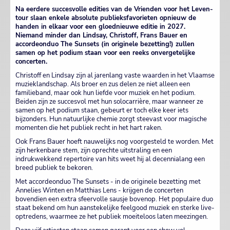
Na eerdere succesvolle edities van de Vrienden voor het Leven-
tour slaan enkele absolute publieksfavorieten opnieuw de
handen in elkaar voor een gloednieuwe editie in 2027.
Niemand minder dan Lindsay, Christoff, Frans Bauer en
accordeonduo The Sunsets (in originele bezetting!) zullen
samen op het podium staan voor een reeks onvergetelijke
concerten.
Christoff en Lindsay zijn al jarenlang vaste waarden in het Vlaamse
muzieklandschap. Als broer en zus delen ze niet alleen een
familieband, maar ook hun liefde voor muziek en het podium.
Beiden zijn ze succesvol met hun solocarrière, maar wanneer ze
samen op het podium staan, gebeurt er toch elke keer iets
bijzonders. Hun natuurlijke chemie zorgt steevast voor magische
momenten die het publiek recht in het hart raken.
Ook Frans Bauer hoeft nauwelijks nog voorgesteld te worden. Met
zijn herkenbare stem, zijn oprechte uitstraling en een
indrukwekkend repertoire van hits weet hij al decennialang een
breed publiek te bekoren.
Met accordeonduo The Sunsets - in de originele bezetting met
Annelies Winten en Matthias Lens - krijgen de concerten
bovendien een extra sfeervolle sausje bovenop. Het populaire duo
staat bekend om hun aanstekelijke feelgood muziek en sterke live-
optredens, waarmee ze het publiek moeiteloos laten meezingen.