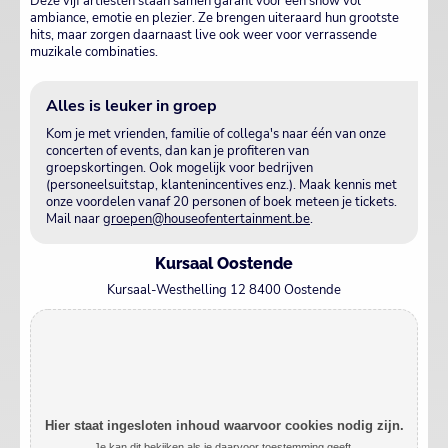
Deze vijf artiesten staan samen garant voor een show vol
ambiance, emotie en plezier. Ze brengen uiteraard hun grootste
hits, maar zorgen daarnaast live ook weer voor verrassende
muzikale combinaties.
Alles is leuker in groep
Kom je met vrienden, familie of collega's naar één van onze
concerten of events, dan kan je profiteren van
groepskortingen. Ook mogelijk voor bedrijven
(personeelsuitstap, klantenincentives enz.). Maak kennis met
onze voordelen vanaf 20 personen of boek meteen je tickets.
Mail naar
groepen@houseofentertainment.be
.
Kursaal Oostende
Kursaal-Westhelling 12 8400 Oostende
Hier staat ingesloten inhoud waarvoor cookies nodig zijn.
Je kan dit bekijken als je daarvoor toestemming geeft.