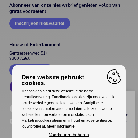
Abonnees van onze nieuwsbrief genieten volop van
gratis voordelen!
Inschrijven nieuwsbrief
House of Entertainment
Gentsesteenweg 514
9300 Aalst
Contacteer ons
Deze website gebruikt
cookies.
Met cookies biedt deze website je de beste
gebruikservaring. Functionele cookies zijn noodzakelijk
Wil jij genieten van gratis
om de website goed te laten werken. Analytische
voordelen?
cookies verzamelen anonieme informatie zodat we de
Koop als eerste
tickets
,
meet & greets
met je
website kunnen verbeteren met statistieken.
favoriete artiest(en), interessante
kortingen
,
Marketingcookies stemmen inhoud en advertenties op
upgrades
van je tickets en veel meer
jouw profiel af.
Meer informatie
exclusieve voordelen
!
Voorkeuren beheren