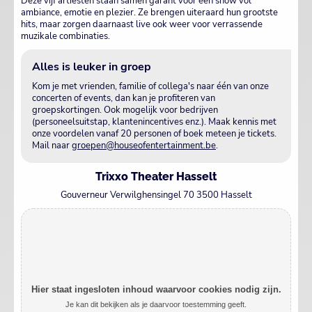
Deze vijf artiesten staan samen garant voor een show vol
ambiance, emotie en plezier. Ze brengen uiteraard hun grootste
hits, maar zorgen daarnaast live ook weer voor verrassende
muzikale combinaties.
Alles is leuker in groep
Kom je met vrienden, familie of collega's naar één van onze
concerten of events, dan kan je profiteren van
groepskortingen. Ook mogelijk voor bedrijven
(personeelsuitstap, klantenincentives enz.). Maak kennis met
onze voordelen vanaf 20 personen of boek meteen je tickets.
Mail naar
groepen@houseofentertainment.be
.
Trixxo Theater Hasselt
Gouverneur Verwilghensingel 70 3500 Hasselt
Hier staat ingesloten inhoud waarvoor cookies nodig zijn.
Je kan dit bekijken als je daarvoor toestemming geeft.