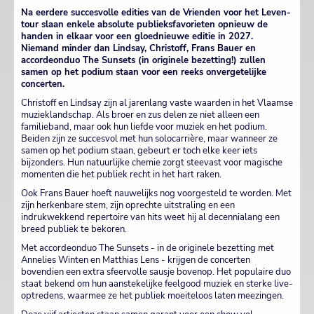
Na eerdere succesvolle edities van de Vrienden voor het Leven-
tour slaan enkele absolute publieksfavorieten opnieuw de
handen in elkaar voor een gloednieuwe editie in 2027.
Niemand minder dan Lindsay, Christoff, Frans Bauer en
accordeonduo The Sunsets (in originele bezetting!) zullen
samen op het podium staan voor een reeks onvergetelijke
concerten.
Christoff en Lindsay zijn al jarenlang vaste waarden in het Vlaamse
muzieklandschap. Als broer en zus delen ze niet alleen een
familieband, maar ook hun liefde voor muziek en het podium.
Beiden zijn ze succesvol met hun solocarrière, maar wanneer ze
samen op het podium staan, gebeurt er toch elke keer iets
bijzonders. Hun natuurlijke chemie zorgt steevast voor magische
momenten die het publiek recht in het hart raken.
Ook Frans Bauer hoeft nauwelijks nog voorgesteld te worden. Met
zijn herkenbare stem, zijn oprechte uitstraling en een
indrukwekkend repertoire van hits weet hij al decennialang een
breed publiek te bekoren.
Met accordeonduo The Sunsets - in de originele bezetting met
Annelies Winten en Matthias Lens - krijgen de concerten
bovendien een extra sfeervolle sausje bovenop. Het populaire duo
staat bekend om hun aanstekelijke feelgood muziek en sterke live-
optredens, waarmee ze het publiek moeiteloos laten meezingen.