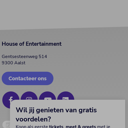
House of Entertainment
Gentsesteenweg 514
9300 Aalst
Contacteer ons
Wil jij genieten van gratis
voordelen?
Koop als eerste
tickets
,
meet & greets
met je