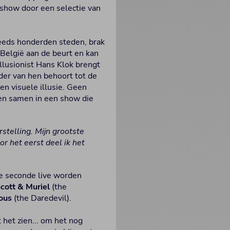
 show door een selectie van
eeds honderden steden, brak
 België aan de beurt en kan
lusionist Hans Klok brengt
eder van hen behoort tot de
en visuele illusie. Geen
en samen in een show die
stelling. Mijn grootste
or het eerst deel ik het
 de seconde live worden
cott & Muriel
(the
ous
(the Daredevil).
 het zien... om het nog