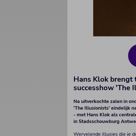
Hans Klok brengt 
successhow 'The Il
Na uitverkochte zalen in o
'The Illusionists' eindelij
- met Hans Klok als centrale
in Stadsschouwburg Antwe
Wervelende illusies die je d