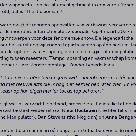
ijke wapenacts... en dat allemaal gebracht in een verbluffende
eld, dat is 'The Illusionists'!
 wereldwijd de monden openvallen van verbazing, veroverde r
eerde meerdere internationale tv-specials. Op 4 maart 2027 is
rg Antwerpen voor deze fenomenale show. De legendarische il
voor het eerst nog vijf andere topacts samen op één podium. I
n discipline - van escapologie en mind magic tot manipulatie 
eting tussen meesters. Tempo, spanning en vakmanschap kom
es gebeurt live. Zonder montage. Zonder tweede kans.
at ik in mijn carrière heb opgebouwd, samenbrengen in één voor
ld met nieuwe acts die ik nog niet eerder heb laten zien. En vo
 ieder op hun eigen manier tot de top behoren.
"
ijgt wat hij verwacht: snelheid, precisie en illusies die tot op
 cast bestaat verder uit o.a.
Niels Houtepen
(the Mentalist),
S
the Manipulator),
Dan Stevens
(the Magician) en
Anna Danger
ater en illusie samen in één ongeziene totaalbelevenis. Je moet