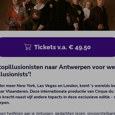
Tickets v.a. € 49.50
topillusionisten naar Antwerpen voor we
lusionists'!
nder meer New York, Las Vegas en Londen, komt ’s werelds 
k naar Vlaanderen. Deze internationale productie van Cirque d
 kracht naast vijf andere topacts in deze exclusieve editie -
rpen.
oen twijfelen aan je zintuigen, gedachten lezen, onvoorstelba