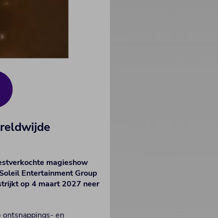
reldwijde
bestverkochte magieshow
u Soleil Entertainment Group
 strijkt op 4 maart 2027 neer
re ontsnappings- en