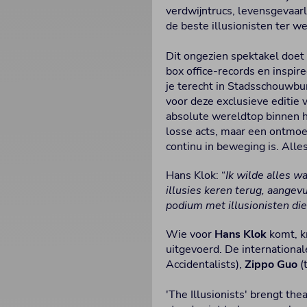
verdwijntrucs, levensgevaarl
de beste illusionisten ter wer
Dit ongezien spektakel doet
box office-records en inspir
je terecht in Stadsschouwbu
voor deze exclusieve editie 
absolute wereldtop binnen hu
losse acts, maar een ontmo
continu in beweging is. All
Hans Klok: “
Ik wilde alles w
illusies keren terug, aangevu
podium met illusionisten die
Wie voor
Hans Klok
komt, kr
uitgevoerd. De internationale
Accidentalists),
Zippo Guo
(
'The Illusionists' brengt the