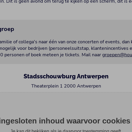
n. Dit is geen avond om terug te kijken op een scherm, dit is 
 groep
milie of collega's naar één van onze concerten of events, dan 
ogelijk voor bedrijven (personeelsuitstap, klantenincentives 
0 personen of boek meteen je tickets. Mail naar
groepen@hous
Stadsschouwburg Antwerpen
Theaterplein 1 2000 Antwerpen
 ingesloten inhoud waarvoor cookies 
Je kan dit bekijken als je daarvoor toestemming geeft.