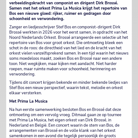
verbeeldingskracht van componist en dirigent Dirk Brossé.
Samen met het orkest Prima La Musica krijgt het repertoire van
Bos een nieuwe gloed: rijker, ruimer en gedragen door
schoonheid en verwondering.
Zanger en liedjesschrijver Stef Bos en componist-dirigent Dirk
Brossé werkten in 2026 voor het eerst samen, in opdracht van het
Noord Nederlands Orkest. Brossé arrangeerde een selectie uit het
repertoire van Bos voor groot orkest. Die ontmoeting bleek een
schot in de roos: de directheid van het lied en de kracht van het
orkest vielen vanzelfsprekend samen. In een tijd waarin het nieuws
soms moedeloos maakt, zoeken Bos en Brossé naar een andere
toon. Niet wegkijken, maar kijken met aandacht. Niet harder
roepen, maar ruimte maken voor schoonheid, herinnering en
verwondering.
Tijdens dit concert krijgen bekende en minder bekende liedjes van
Stef Bos een nieuw perspectief, waarin tekst, melodie en orkest
elkaar versterken.
Met Prima La Musica
Na hun eerste samenwerking besloten Bos en Brossé dat deze
ontmoeting om een vervolg vroeg. Ditmaal gaan ze op tournee
met Prima La Musica, het eigen orkest van Dirk Brossé, in
Nederland en België. Een concert waarin de stem van Bos, de
arrangementen van Brossé en de volle klank van het orkest
samenkomen in een avond die tegelijk persoonlijk én groots