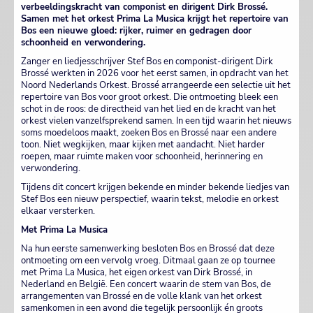
verbeeldingskracht van componist en dirigent Dirk Brossé.
Samen met het orkest Prima La Musica krijgt het repertoire van
Bos een nieuwe gloed: rijker, ruimer en gedragen door
schoonheid en verwondering.
Zanger en liedjesschrijver Stef Bos en componist-dirigent Dirk
Brossé werkten in 2026 voor het eerst samen, in opdracht van het
Noord Nederlands Orkest. Brossé arrangeerde een selectie uit het
repertoire van Bos voor groot orkest. Die ontmoeting bleek een
schot in de roos: de directheid van het lied en de kracht van het
orkest vielen vanzelfsprekend samen. In een tijd waarin het nieuws
soms moedeloos maakt, zoeken Bos en Brossé naar een andere
toon. Niet wegkijken, maar kijken met aandacht. Niet harder
roepen, maar ruimte maken voor schoonheid, herinnering en
verwondering.
Tijdens dit concert krijgen bekende en minder bekende liedjes van
Stef Bos een nieuw perspectief, waarin tekst, melodie en orkest
elkaar versterken.
Met Prima La Musica
Na hun eerste samenwerking besloten Bos en Brossé dat deze
ontmoeting om een vervolg vroeg. Ditmaal gaan ze op tournee
met Prima La Musica, het eigen orkest van Dirk Brossé, in
Nederland en België. Een concert waarin de stem van Bos, de
arrangementen van Brossé en de volle klank van het orkest
samenkomen in een avond die tegelijk persoonlijk én groots