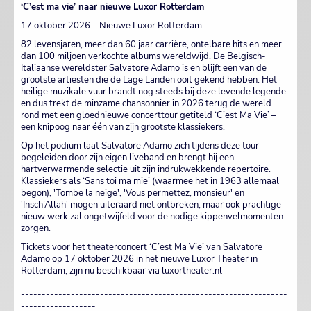
‘C’est ma vie’ naar nieuwe Luxor Rotterdam
17 oktober 2026 – Nieuwe Luxor Rotterdam
82 levensjaren, meer dan 60 jaar carrière, ontelbare hits en meer
dan 100 miljoen verkochte albums wereldwijd. De Belgisch-
Italiaanse wereldster Salvatore Adamo is en blijft een van de
grootste artiesten die de Lage Landen ooit gekend hebben. Het
heilige muzikale vuur brandt nog steeds bij deze levende legende
en dus trekt de minzame chansonnier in 2026 terug de wereld
rond met een gloednieuwe concerttour getiteld ‘C’est Ma Vie’ –
een knipoog naar één van zijn grootste klassiekers.
Op het podium laat Salvatore Adamo zich tijdens deze tour
begeleiden door zijn eigen liveband en brengt hij een
hartverwarmende selectie uit zijn indrukwekkende repertoire.
Klassiekers als ‘Sans toi ma mie’ (waarmee het in 1963 allemaal
begon), 'Tombe la neige', 'Vous permettez, monsieur' en
'Insch’Allah' mogen uiteraard niet ontbreken, maar ook prachtige
nieuw werk zal ongetwijfeld voor de nodige kippenvelmomenten
zorgen.
Tickets voor het theaterconcert ‘C’est Ma Vie’ van Salvatore
Adamo op 17 oktober 2026 in het nieuwe Luxor Theater in
Rotterdam, zijn nu beschikbaar via luxortheater.nl
----------------------------------------------------------------
------------------