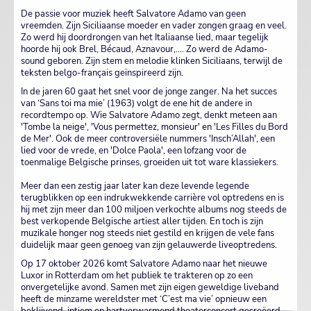
De passie voor muziek heeft Salvatore Adamo van geen
vreemden. Zijn Siciliaanse moeder en vader zongen graag en veel.
Zo werd hij doordrongen van het Italiaanse lied, maar tegelijk
hoorde hij ook Brel, Bécaud, Aznavour,.... Zo werd de Adamo-
sound geboren. Zijn stem en melodie klinken Siciliaans, terwijl de
teksten belgo-français geïnspireerd zijn.
In de jaren 60 gaat het snel voor de jonge zanger. Na het succes
van ‘Sans toi ma mie’ (1963) volgt de ene hit de andere in
recordtempo op. Wie Salvatore Adamo zegt, denkt meteen aan
'Tombe la neige', 'Vous permettez, monsieur' en 'Les Filles du Bord
de Mer'. Ook de meer controversiële nummers 'Insch’Allah', een
lied voor de vrede, en 'Dolce Paola', een lofzang voor de
toenmalige Belgische prinses, groeiden uit tot ware klassiekers.
Meer dan een zestig jaar later kan deze levende legende
terugblikken op een indrukwekkende carrière vol optredens en is
hij met zijn meer dan 100 miljoen verkochte albums nog steeds de
best verkopende Belgische artiest aller tijden. En toch is zijn
muzikale honger nog steeds niet gestild en krijgen de vele fans
duidelijk maar geen genoeg van zijn gelauwerde liveoptredens.
Op 17 oktober 2026 komt Salvatore Adamo naar het nieuwe
Luxor in Rotterdam om het publiek te trakteren op zo een
onvergetelijke avond. Samen met zijn eigen geweldige liveband
heeft de minzame wereldster met ‘C’est ma vie’ opnieuw een
beklijvend, intiem en hartverwarmend theaterconcert gecreëerd.