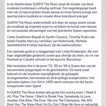
In de theatershow QUEEN The Music staat de muziek van deze
muzikale kunstenaars volledig centraal. Een negenkoppige band
met vier (!) topvocalisten (twee dames en twee heren) brengt een
spectaculaire muzikale en visuele show boordevol energie!
QUEEN The Music onderscheidt zich door de songs zowel vocaal
als muzikaal op originele wijze te vertolken en bevat veel nieuwe
én verrassende uitvoeringen van het ijzersterke Queen repertoire.
Cindy Oudshoorn (Kayak en Symfo Classics), Timothy Drake (de
beste Freddie Mercury vertolker van Nederland), Michelle
Splietelhof én Kristian Salisbury zijn de leadvocalisten.
Een speciale gastrol is weggelegd voor Linda Kinsbergen, die met
haar ongelofelijke gelijkenis zowel qua uiterlijk als stem, de rol van
Montserrat Caballé vertolkt in het epische 'Barcelona'.
Met tientallen hits in de jaren '70, '80 en '90 is Queen een van de
succesvolste popgroepen in de geschiedenis. De band staat
bekend om de muzikale veelzijdigheid, de gelaagde
arrangementen, harmonieën en de krachtige liveoptredens. Het
optreden tijdens Live Aid in 1985 werd verkozen tot het beste
liveoptreden aller tijden!
In QUEEN The Music komen alle grote hits voorbij zoals: I Want it
All, Play The Game, I Want to Break Free, Somebody to Love,
Another One Bites The Dust, We Are The Champions, We Will
Rock You, The Show Must Go On, Don’t Stop Me Now en natuurlijk