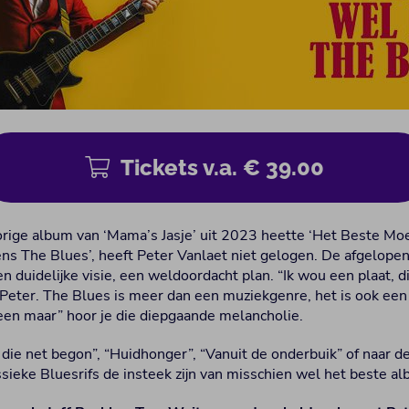
Tickets v.a. € 39.00
orige album van ‘Mama’s Jasje’ uit 2023 heette ‘Het Beste M
ns The Blues’, heeft Peter Vanlaet niet gelogen. De afgelopen
uidelijke visie, een weldoordacht plan. “Ik wou een plaat, di
 Peter. The Blues is meer dan een muziekgenre, het is ook een 
leen maar” hoor je die diepgaande melancholie.
g die net begon”, “Huidhonger”, “Vanuit de onderbuik” of naar d
assieke Bluesrifs de insteek zijn van misschien wel het beste a