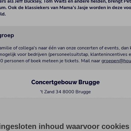
rs als Jeff Buckley, Tom Waits en andere helden, brengt Pet
um. Ook de klassiekers van Mama’s Jasje worden in deze voor
ld.
 groep
milie of collega's naar één van onze concerten of events, dan 
ogelijk voor bedrijven (personeelsuitstap, klantenincentives 
0 personen of boek meteen je tickets. Mail naar
groepen@hous
Concertgebouw Brugge
't Zand 34 8000 Brugge
 ingesloten inhoud waarvoor cookies 