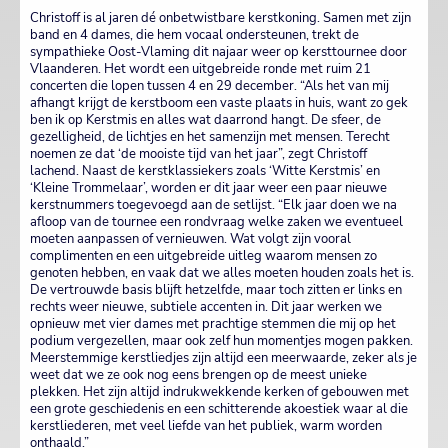
Christoff is al jaren dé onbetwistbare kerstkoning. Samen met zijn
band en 4 dames, die hem vocaal ondersteunen, trekt de
sympathieke Oost-Vlaming dit najaar weer op kersttournee door
Vlaanderen. Het wordt een uitgebreide ronde met ruim 21
concerten die lopen tussen 4 en 29 december. “Als het van mij
afhangt krijgt de kerstboom een vaste plaats in huis, want zo gek
ben ik op Kerstmis en alles wat daarrond hangt. De sfeer, de
gezelligheid, de lichtjes en het samenzijn met mensen. Terecht
noemen ze dat ‘de mooiste tijd van het jaar”, zegt Christoff
lachend. Naast de kerstklassiekers zoals ‘Witte Kerstmis’ en
‘Kleine Trommelaar’, worden er dit jaar weer een paar nieuwe
kerstnummers toegevoegd aan de setlijst. “Elk jaar doen we na
afloop van de tournee een rondvraag welke zaken we eventueel
moeten aanpassen of vernieuwen. Wat volgt zijn vooral
complimenten en een uitgebreide uitleg waarom mensen zo
genoten hebben, en vaak dat we alles moeten houden zoals het is.
De vertrouwde basis blijft hetzelfde, maar toch zitten er links en
rechts weer nieuwe, subtiele accenten in. Dit jaar werken we
opnieuw met vier dames met prachtige stemmen die mij op het
podium vergezellen, maar ook zelf hun momentjes mogen pakken.
Meerstemmige kerstliedjes zijn altijd een meerwaarde, zeker als je
weet dat we ze ook nog eens brengen op de meest unieke
plekken. Het zijn altijd indrukwekkende kerken of gebouwen met
een grote geschiedenis en een schitterende akoestiek waar al die
kerstliederen, met veel liefde van het publiek, warm worden
onthaald.”