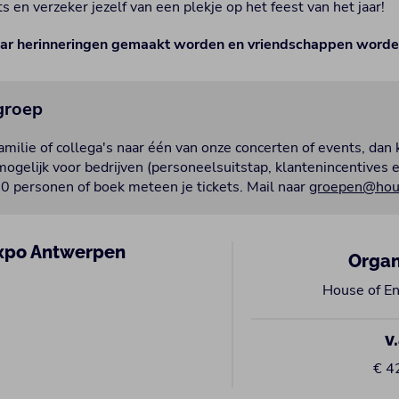
ts en verzeker jezelf van een plekje op het feest van het jaar!
aar herinneringen gemaakt worden en vriendschappen worden
 groep
milie of collega's naar één van onze concerten of events, dan 
ogelijk voor bedrijven (personeelsuitstap, klantenincentives 
0 personen of boek meteen je tickets. Mail naar
groepen@hous
xpo Antwerpen
Organ
House of En
v.
€ 4