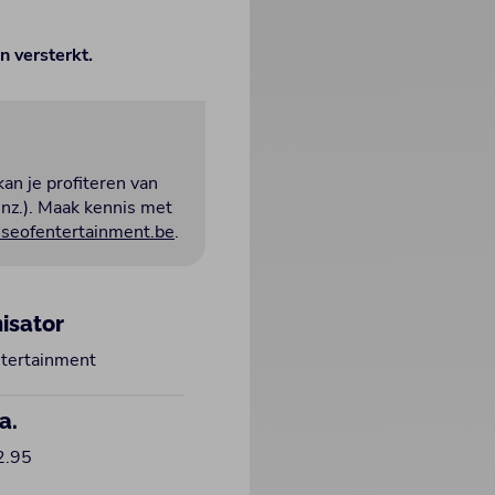
 versterkt.
kan je profiteren van
enz.). Maak kennis met
eofentertainment.be
.
isator
tertainment
a.
2.95