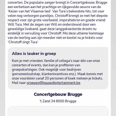
concerten. De populaire zanger brengt in Concertgebouw, Brugge
een eerbetoon aan het prachtige en rijkgevulde oeuvre van de
‘Keizer van het Vlaamse lied’. Van Tura’s bekendste hits, tot voor
velen nog verborgen pareltjes, Christoff brengt ze met het diepste
respect voor zijn grote voorbeeld, inspiratiebron en goede vriend
Will Tura. Met de zegen van Will en ondersteund door een
geweldige liveband, gaat deze langgekoesterde droom nu
eindelijk in vervulling voor Christoff. Mis deze ultieme hommage
van de leerling aan zijn meester niet en bestel nu je tickets voor
‘Christoff zingt Tura’.
Alles is leuker in groep
Kom je met vrienden, familie of collega's naar één van onze
concerten of events, dan kan je profiteren van
groepskortingen. Ook mogelijk voor bedrijven
(personeelsuitstap, klantenincentives enz.). Maak kennis met
onze voordelen vanaf 20 personen of boek meteen je tickets.
Mail naar
groepen@houseofentertainment.be
.
Concertgebouw Brugge
't Zand 34 8000 Brugge