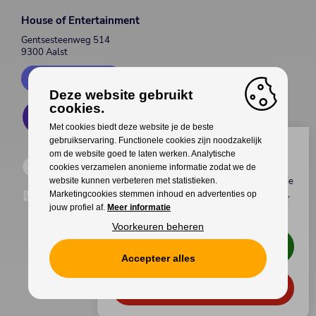
House of Entertainment
Gentsesteenweg 514
9300 Aalst
Contacteer ons
Deze website gebruikt
cookies.
Met cookies biedt deze website je de beste
gebruikservaring. Functionele cookies zijn noodzakelijk
Wil jij genieten van gratis
om de website goed te laten werken. Analytische
voordelen?
cookies verzamelen anonieme informatie zodat we de
Koop als eerste
tickets
,
meet & greets
met je
website kunnen verbeteren met statistieken.
favoriete artiest(en), interessante
kortingen
,
Marketingcookies stemmen inhoud en advertenties op
upgrades
van je tickets en veel meer
jouw profiel af.
Meer informatie
exclusieve voordelen
!
Voorkeuren beheren
Ik wil genieten van deze voordelen!
Accepteer alles
Cookies
Privacy
Ik wil géén voordelen.
WITH
FROM ALWAYS AWAKE