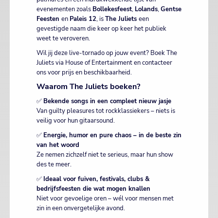
evenementen zoals
Bollekesfeest
,
Lolands
,
Gentse
Feesten
en
Paleis 12
, is
The Juliets
een
gevestigde naam die keer op keer het publiek
weet te veroveren.
Wil jij deze live-tornado op jouw event? Boek The
Juliets via House of Entertainment en contacteer
ons voor prijs en beschikbaarheid.
Waarom The Juliets boeken?
✅
Bekende songs in een compleet nieuw jasje
Van guilty pleasures tot rockklassiekers – niets is
veilig voor hun gitaarsound.
✅
Energie, humor en pure chaos – in de beste zin
van het woord
Ze nemen zichzelf niet te serieus, maar hun show
des te meer.
✅
Ideaal voor fuiven, festivals, clubs &
bedrijfsfeesten die wat mogen knallen
Niet voor gevoelige oren – wél voor mensen met
zin in een onvergetelijke avond.