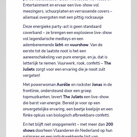
Entertainment en ervaar een live-show vol
meezingers, schuurplaten en verrassende covers –
allemaal overgoten met een pittig rocksausje
Deze energieke party-act is geen standaard
coverband – ze brengen een explosieve live-show
vol legendarische medleys en een
adembenemende
licht
-en
vuurshow
. Van de
eerste tot de laatste noot is het een
aaneenschakeling van pure energie, en ja, dat is
letterlijk te nemen. Vuurwerk, rook, confetti –
The
Juliets
zorgt voor een ervaring die je nooit zult
vergeten!
Met powerwoman
Aurélie
en rockster
Jonas
in de
frontlinie, ondersteund door een groep
topmuzikanten, levert
The Juliets
een live-show
die barst van energie. Bereid je voor op een
onvergetelijke ervaring, een beetje keelpijn en een
flinke opkuis van biologisch afbreekbare confetti.
En het blijft niet onopgemerkt – met meer dan
200
shows
doorheen Vlaanderen én Nederland op hun
palmares en een indrukwekkende lijst van