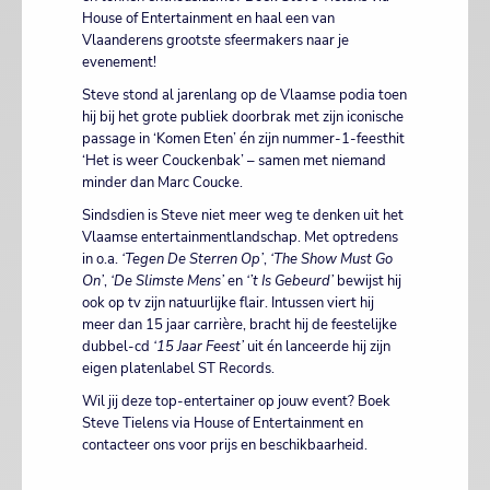
House of Entertainment en haal een van
Vlaanderens grootste sfeermakers naar je
evenement!
Steve stond al jarenlang op de Vlaamse podia toen
hij bij het grote publiek doorbrak met zijn iconische
passage in ‘Komen Eten’ én zijn nummer-1-feesthit
‘Het is weer Couckenbak’ – samen met niemand
minder dan Marc Coucke.
Sindsdien is Steve niet meer weg te denken uit het
Vlaamse entertainmentlandschap. Met optredens
in o.a.
‘Tegen De Sterren Op’
,
‘The Show Must Go
On’
,
‘De Slimste Mens’
en
‘’t Is Gebeurd’
bewijst hij
ook op tv zijn natuurlijke flair. Intussen viert hij
meer dan 15 jaar carrière, bracht hij de feestelijke
dubbel-cd
‘15 Jaar Feest’
uit én lanceerde hij zijn
eigen platenlabel ST Records.
Wil jij deze top-entertainer op jouw event? Boek
Steve Tielens via House of Entertainment en
contacteer ons voor prijs en beschikbaarheid.