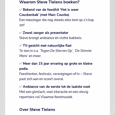
Waarom Steve Tielens boeken?
✅
Bekend van de feesthit ‘Het is weer
Couckenbak’ (met Marc Coucke)
Een meezinger die nog steeds elke tent op z’n kop
zet!
✅
Zowel zanger als presentator
Steve brengt ambiance én vlotte babbels.
✅
TV-gezicht met natuurlijke flair
Te zien in o.a.
‘Tegen De Sterren Op’
,
‘De Slimste
Mens’
en meer.
✅
Meer dan 15 jaar ervaring op grote en kleine
podia
Feesttenten, festivals, verenigingen of tv – Steve
past zich aan en scoort overal.
✅
Ambiance van de eerste tot de laatste noot
Met een glimlach, veel interactie en een stevig
repertoire vol Vlaamse feestmuziek.
Over Steve Tielens