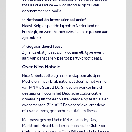
tot La Folie Douce — Nico stond al op tal van
gerenommeerde podia.
✅
Nationaal én internationaal actief
Naast België speelde hij ook in Nederland en
Frankrijk, en weet hij zich overal aan te passen aan
zijn publiek.
✅
Gegarandeerd feest
Zijn muziekstijl past zich vlot aan elk type event
aan: van dansbare vibes tot party-proof beats.
Over Nico Nobels
Nico Nobels zette zijn eerste stappen als dj in
Mechelen, maar brak nationaal door na het winnen
van MNM’s Start 2 DJ. Sindsdien werkte hij zich
gestaag omhoog in het Belgische clubcircuit, en
groeide hij uit tot een vaste waarde op festivals en
evenementen. Zijn stijl? Een energieke, creatieve
mix van genres, gebracht met flair en finesse.
Met passages op Radio MNM, Laundry Day,
Marktrock, Beachland en in clubs zoals Club Exo,
Club Escape, Kingdom Club (NL) en La Folie Douce