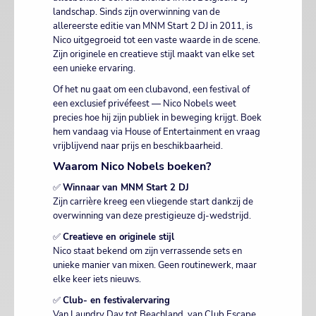
landschap. Sinds zijn overwinning van de
allereerste editie van MNM Start 2 DJ in 2011, is
Nico uitgegroeid tot een vaste waarde in de scene.
Zijn originele en creatieve stijl maakt van elke set
een unieke ervaring.
Of het nu gaat om een clubavond, een festival of
een exclusief privéfeest — Nico Nobels weet
precies hoe hij zijn publiek in beweging krijgt. Boek
hem vandaag via House of Entertainment en vraag
vrijblijvend naar prijs en beschikbaarheid.
Waarom Nico Nobels boeken?
✅
Winnaar van MNM Start 2 DJ
Zijn carrière kreeg een vliegende start dankzij de
overwinning van deze prestigieuze dj-wedstrijd.
✅
Creatieve en originele stijl
Nico staat bekend om zijn verrassende sets en
unieke manier van mixen. Geen routinewerk, maar
elke keer iets nieuws.
✅
Club- en festivalervaring
Van Laundry Day tot Beachland, van Club Escape