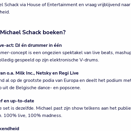
l Schack via House of Entertainment en vraag vrijblijvend naar 
heid.
ichael Schack boeken?
ve-act: DJ én drummer in één
mmer
-concept is een ongezien spektakel van live beats, mashu
olledig gespeeld op zijn elektronische V-drums.
n o.a. Milk Inc., Netsky en Regi Live
nd al op de grootste podia van Europa en deelt het podium me
p uit de Belgische dance- en popscene.
ef en up-to-date
 set is dezelfde. Michael past zijn show telkens aan het publi
. 100% live, 100% madness.
kendheid