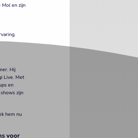
 Mol
en zijn
rvaring.
er. Hij
gi Live. Met
ups en
 shows zijn
oek hem nu
ns voor