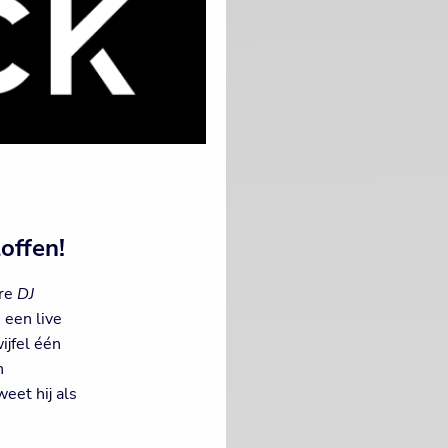
offen!
ire
DJ
 een live
ijfel één
n
eet hij als