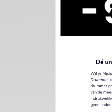
Dé un
Wil je Mich
Drummer
-c
drummer gec
van de meest
indrukwekke
geen ander 