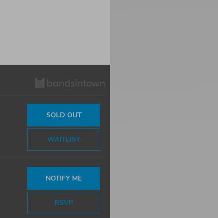
SOLD OUT
WAITLIST
NOTIFY ME
RSVP