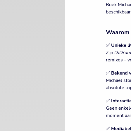
Boek Michae
beschikbaar
Waarom M
✅
Unieke li
Zijn
DJDru
remixes – v
✅
Bekend va
Michael sto
absolute to
✅
Interacti
Geen enkele
moment aan
✅
Mediabe