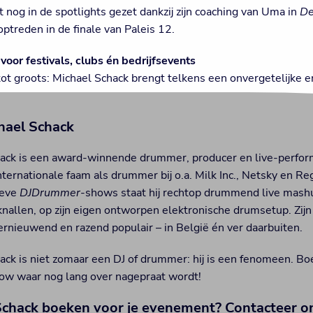
 nog in de spotlights gezet dankzij zijn coaching van Uma in
De
ptreden in de finale van Paleis 12.
voor festivals, clubs én bedrijfsevents
tot groots: Michael Schack brengt telkens een onvergetelijke e
hael Schack
ack is een award-winnende drummer, producer en live-perform
ternationale faam als drummer bij o.a. Milk Inc., Netsky en Re
ieve
DJDrummer
-shows staat hij rechtop drummend live mash
knallen, op zijn eigen ontworpen elektronische drumsetup. Zijn
vernieuwend en razend populair – in België én ver daarbuiten.
ack is niet zomaar een DJ of drummer: hij is een fenomeen. B
ow waar nog lang over nagepraat wordt!
Schack boeken voor je evenement? Contacteer o