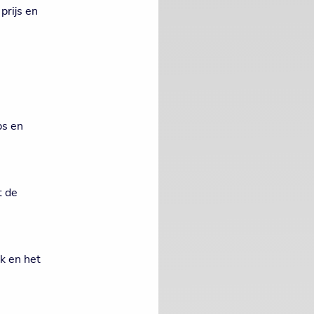
prijs en
ps en
t de
ek en het