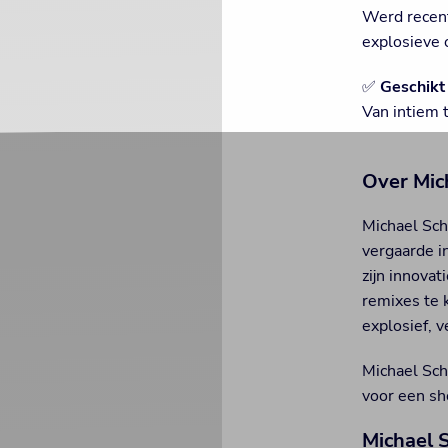
Werd recent
explosieve o
✅
Geschikt 
Van intiem 
Over Mic
Michael Sch
vergaarde in
zijn innovat
remixes te 
explosief, 
Michael Sch
voor een sh
Michael 