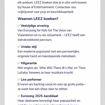
elk podium. LEEZ boeken doe je in alle vertrouwen
bij House of Entertainment. Contacteer ons
vrijblijvend voor prijs en beschikbaarheid.
Waarom LEEZ boeken?
✅
Veelzijdige ervaring
Van Eurosong for Kids tot The Voice van
Vlaanderen en nu als soloartiest – LEEZ heeft een
indrukwekkend parcours.
✅
Unieke stijl
Een moderne popsound met een persoonlijke,
originele twist en meeslepende melodieën.
✅
Hitgarantie
Met singles als ‘Who Will There (It’s Me)’ en ‘Toxic
Lullaby’ bewees ze haar muzikale kracht.
✅
Live performer
Ervaren als backing vocal én solo op grote podia –
ze weet hoe een show neer te zetten.
✅
Eurosong 2025-kandidaat
Haar deelname bevestigt haar populariteit en