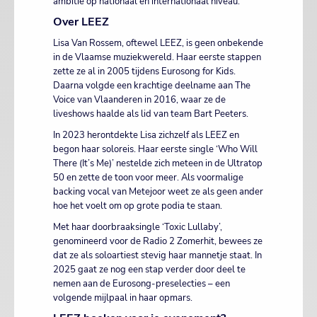
ambitie op nationaal én internationaal niveau.
Over LEEZ
Lisa Van Rossem, oftewel LEEZ, is geen onbekende
in de Vlaamse muziekwereld. Haar eerste stappen
zette ze al in 2005 tijdens Eurosong for Kids.
Daarna volgde een krachtige deelname aan The
Voice van Vlaanderen in 2016, waar ze de
liveshows haalde als lid van team Bart Peeters.
In 2023 herontdekte Lisa zichzelf als LEEZ en
begon haar soloreis. Haar eerste single ‘Who Will
There (It’s Me)’ nestelde zich meteen in de Ultratop
50 en zette de toon voor meer. Als voormalige
backing vocal van Metejoor weet ze als geen ander
hoe het voelt om op grote podia te staan.
Met haar doorbraaksingle ‘Toxic Lullaby’,
genomineerd voor de Radio 2 Zomerhit, bewees ze
dat ze als soloartiest stevig haar mannetje staat. In
2025 gaat ze nog een stap verder door deel te
nemen aan de Eurosong-preselecties – een
volgende mijlpaal in haar opmars.