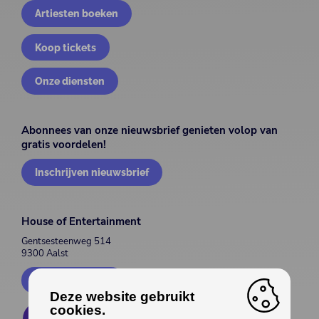
Artiesten boeken
Koop tickets
Onze diensten
Abonnees van onze nieuwsbrief genieten volop van
gratis voordelen!
Inschrijven nieuwsbrief
House of Entertainment
Gentsesteenweg 514
9300 Aalst
Contacteer ons
Deze website gebruikt
cookies.