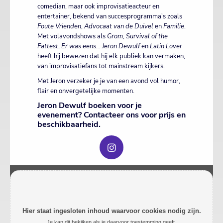
comedian, maar ook improvisatieacteur en
entertainer, bekend van succesprogramma's zoals
Foute Vrienden
,
Advocaat van de Duivel
en
Familie
.
Met volavondshows als
Grom
,
Survival of the
Fattest
,
Er was eens... Jeron Dewulf
en
Latin Lover
heeft hij bewezen dat hij elk publiek kan vermaken,
van improvisatiefans tot mainstream kijkers.
Met Jeron verzeker je je van een avond vol humor,
flair en onvergetelijke momenten.
Jeron Dewulf boeken voor je
evenement? Contacteer ons voor prijs en
beschikbaarheid.
Hier staat ingesloten inhoud waarvoor cookies nodig zijn.
Je kan dit bekijken als je daarvoor toestemming geeft.