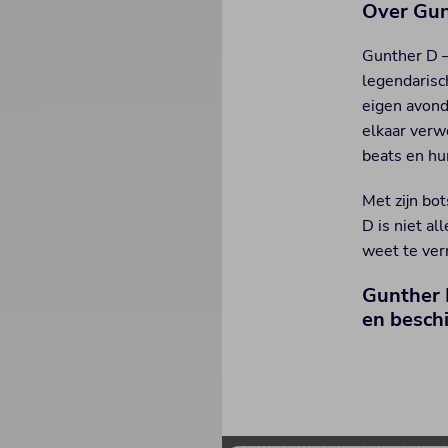
Over Gun
Gunther D –
legendarisc
eigen avond
elkaar verw
beats en hu
Met zijn bo
D is niet al
weet te ver
Gunther 
en besch