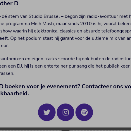
ther D
 dé stem van Studio Brussel – begon zijn radio-avontuur met 
he programma Mish Mash, maar sinds 2010 is hij vooral bekend
show waarin hij elektronica, classics en absurde telefoonges
eeft. Op het podium staat hij garant voor de ultieme mix van a
mor.
tsautomixen en eigen tracks scoorde hij ook buiten de radiostu
leen een DJ, hij is een entertainer pur sang die het publiek keer
rassen.
D boeken voor je evenement? Contacteer ons voo
ikbaarheid.