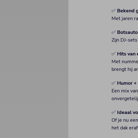
✅
Bekend g
Met jaren r
✅
Botsauto
Zijn DJ-set
✅
Hits van
Met nummers
brengt hij 
✅
Humor + 
Een mix van
onvergetelij
✅
Ideaal vo
Of je nu ee
het dak era