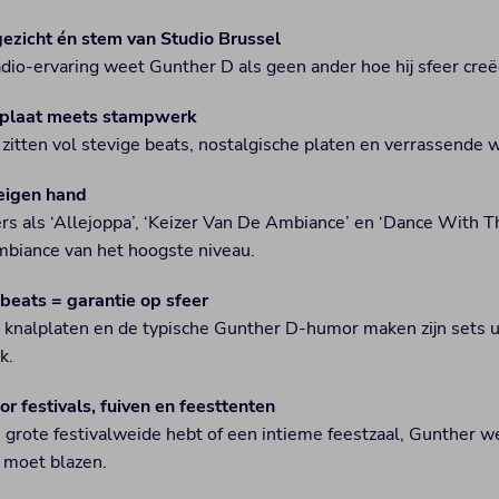
ezicht én stem van Studio Brussel
adio-ervaring weet Gunther D als geen ander hoe hij sfeer creë
plaat meets stampwerk
s zitten vol stevige beats, nostalgische platen en verrassende
 eigen hand
 als ‘Allejoppa’, ‘Keizer Van De Ambiance’ en ‘Dance With T
ambiance van het hoogste niveau.
beats = garantie op sfeer
 knalplaten en de typische Gunther D-humor maken zijn sets 
k.
or festivals, fuiven en feesttenten
n grote festivalweide hebt of een intieme feestzaal, Gunther we
f moet blazen.