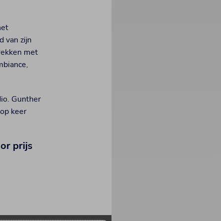
het
 van zijn
prekken met
mbiance,
dio. Gunther
 op keer
r prijs