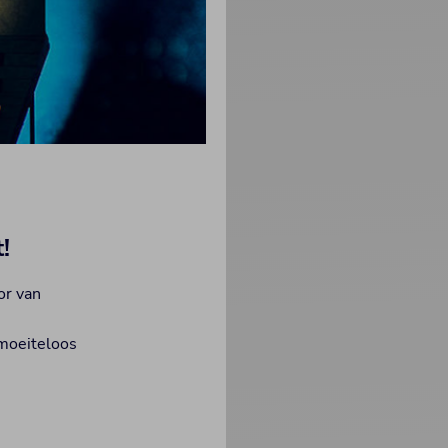
!
or van
 moeiteloos
.