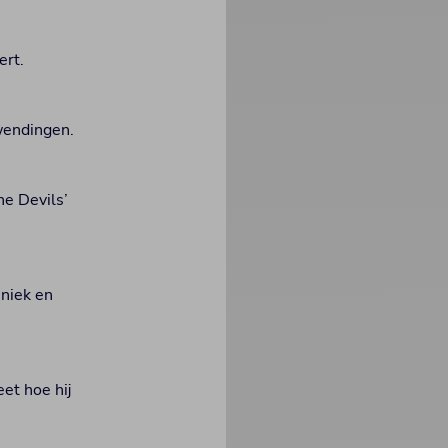
ert.
 wendingen.
he Devils’
uniek en
et hoe hij